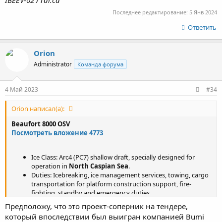
IBEEV-02 / ral.ca
Последнее редактирование:
5 Янв 2024
Ответить
Orion
Administrator
Команда форума
4 Май 2023
#34
Orion написал(а):
Beaufort 8000 OSV
Посмотреть вложение 4773
Ice Class: Arc4 (PC7) shallow draft, specially designed for
operation in
North Caspian Sea
.
Duties: Icebreaking, ice management services, towing, cargo
transportation for platform construction support, fire-
fighting, standby and emergency duties.
Particulars: 80 x 17 x 3.8m draft; 1000 T Dwt
Предположу, что это проект-соперник на тендере,
Performance: 70 T BP; 0.9 m. ice
который впоследствии был выигран компанией Bumi