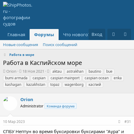
Вход
Главная
Форумы
Что нового?
Медиа
R
Новые сообщения
Поиск сообщений
Работа в море
Работа в Каспийском море
А
Д
Т
Orion
18 Ноя 2021
aktau
astrakhan
bautino
bue
в
а
е
bumi armada
caspian
caspian mainport
caspian ocean
enka
т
т
г
kashagan
kazakhstan
topaz
wagenborg
каспий
о
а
и
р
н
т
а
Orion
е
ч
Administrator
Команда форума
м
а
ы
л
а
10 Мар 2023
#31
СПБУ Нептун во время буксировки буксирами "Аура" и