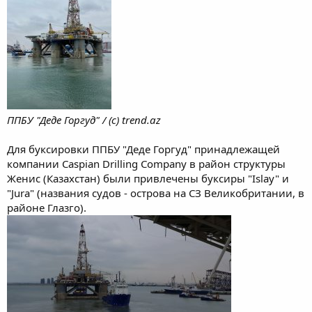
ППБУ "Деде Горгуд" / (с) trend.az
Для буксировки ППБУ "Деде Горгуд" принадлежащей
компании Caspian Drilling Company в район структуры
Женис (Казахстан) были привлечены буксиры "Islay" и
"Jura" (названия судов - острова на СЗ Великобритании, в
районе Глазго).