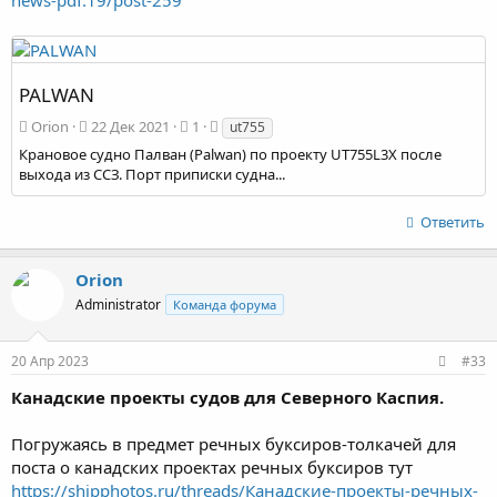
news-pdf.19/post-259
PALWAN
Orion
22 Дек 2021
1
ut755
Крановое судно Палван (Palwan) по проекту UT755L3X после
выхода из ССЗ. Порт приписки судна...
Ответить
Orion
Administrator
Команда форума
20 Апр 2023
#33
Канадские проекты судов для Северного Каспия.
Погружаясь в предмет речных буксиров-толкачей для
поста о канадских проектах речных буксиров тут
https://shipphotos.ru/threads/Канадские-проекты-речных-