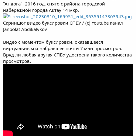
"Андога", 2016 год, снято с района городской
набережной города Актау 14 мкр.
Скриншот видео буксировки СПБУ / (с) Youtube канал
Janbolat Abdikalykov
Видео с моментом буксировки, оказавшееся
виртуальным и набравшее почти 7 млн просмотров.
Вряд ли любая другая СПБУ удостоена такого количества
просмотров.