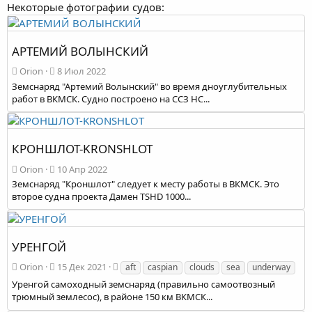
Некоторые фотографии судов:
АРТЕМИЙ ВОЛЫНСКИЙ
Orion
8 Июл 2022
Земснаряд "Артемий Волынский" во время дноуглубительных
работ в ВКМСК. Судно построено на ССЗ HC...
КРОНШЛОТ-KRONSHLOT
Orion
10 Апр 2022
Земснаряд "Кроншлот" следует к месту работы в ВКМСК. Это
второе судна проекта Дамен TSHD 1000...
УРЕНГОЙ
Orion
15 Дек 2021
aft
caspian
clouds
sea
underway
Уренгой самоходный земснаряд (правильно самоотвозный
трюмный землесос), в районе 150 км ВКМСК...