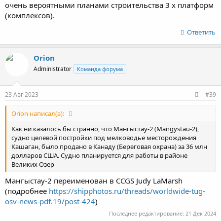
очень вероятными планами строительства 3 х платформ
(комплексов).
Ответить
Orion
Administrator
Команда форума
23 Авг 2023
#39
Orion написал(а):
Как ни казалось бы странно, что Мангыстау-2 (Mangystau-2),
судно целевой постройки под мелководье месторождения
Кашаган, было продано в Канаду (Береговая охрана) за 36 млн
долларов США. Судно планируется для работы в районе
Великих Озер
Мангыстау-2 переименован в CCGS Judy LaMarsh
(подробнее
https://shipphotos.ru/threads/worldwide-tug-
osv-news-pdf.19/post-424
)
Последнее редактирование:
21 Дек 2024