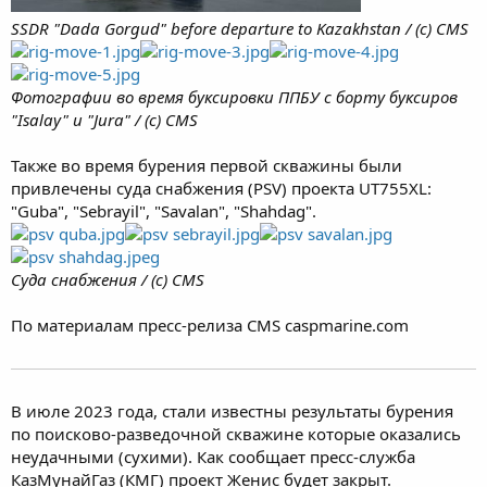
SSDR "Dada Gorgud" before departure to Kazakhstan / (c) CMS
Фотографии во время буксировки ППБУ с борту буксиров
"Isalay" и "Jura" / (с) CMS
Также во время бурения первой скважины были
привлечены суда снабжения (PSV) проекта UT755XL:
"Guba", "Sebrayil", "Savalan", "Shahdag".
Суда снабжения / (с) CMS
По материалам пресс-релиза CMS caspmarine.com
В июле 2023 года, стали известны результаты бурения
по поисково-разведочной скважине которые оказались
неудачными (сухими). Как сообщает пресс-служба
КазМунайГаз (КМГ) проект Женис будет закрыт.