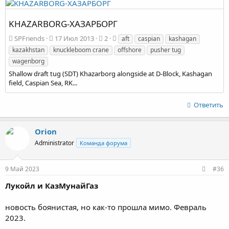
KHAZARBORG-ХАЗАРБОРГ
SPFriends
17 Июл 2013
2
aft
caspian
kashagan
kazakhstan
knuckleboom crane
offshore
pusher tug
wagenborg
Shallow draft tug (SDT) Khazarborg alongside at D-Block, Kashagan
field, Caspian Sea, RK...
Ответить
Orion
Administrator
Команда форума
9 Май 2023
#36
Лукойл и КазМунайГаз
новость боянистая, но как-то прошла мимо. Февраль
2023.