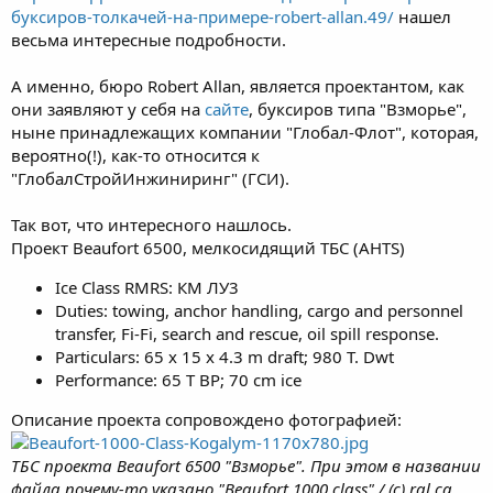
буксиров-толкачей-на-примере-robert-allan.49/
нашел
весьма интересные подробности.
А именно, бюро Robert Allan, является проектантом, как
они заявляют у себя на
сайте
, буксиров типа "Взморье",
ныне принадлежащих компании "Глобал-Флот", которая,
вероятно(!), как-то относится к
"ГлобалСтройИнжиниринг" (ГСИ).
Так вот, что интересного нашлось.
Проект Beaufort 6500, мелкосидящий ТБС (AHTS)
Ice Class RMRS: КМ ЛУ3
Duties: towing, anchor handling, cargo and personnel
transfer, Fi-Fi, search and rescue, oil spill response.
Particulars: 65 x 15 x 4.3 m draft; 980 T. Dwt
Performance: 65 T BP; 70 cm ice
Описание проекта сопровождено фотографией:
ТБС проекта Beaufort 6500 "Взморье". При этом в названии
файла почему-то указано "Beaufort 1000 class" / (с) ral.ca