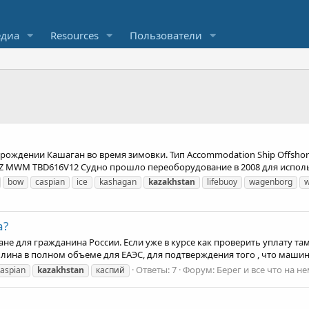
диа
Resources
Пользователи
ождении Кашаган во время зимовки. Тип Accommodation Ship Offshore 
 DEUTZ MWM TBD616V12 Судно прошло переоборудование в 2008 для исп
bow
caspian
ice
kashagan
kazakhstan
lifebuoy
wagenborg
w
а?
тане для гражданина России. Если уже в курсе как проверить уплату 
на в полном объеме для ЕАЭС, для подтверждения того , что машину 
Ответы: 7
Форум:
Берег и все что на н
caspian
kazakhstan
каспий