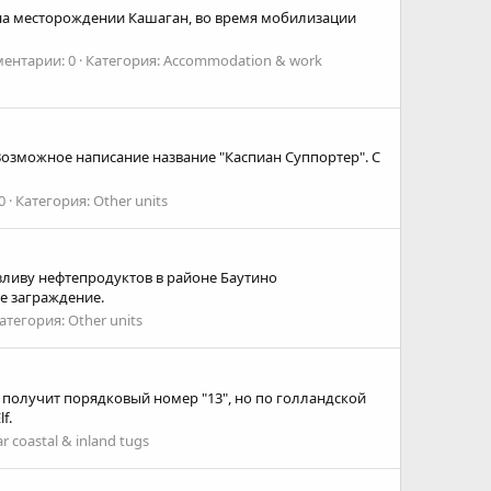
на месторождении Кашаган, во время мобилизации
ентарии: 0
Категория: Accommodation & work
ll. Возможное написание название "Каспиан Суппортер". С
0
Категория: Other units
 разливу нефтепродуктов в районе Баутино
ое заграждение.
атегория: Other units
о получит порядковый номер "13", но по голландской
f.
r coastal & inland tugs