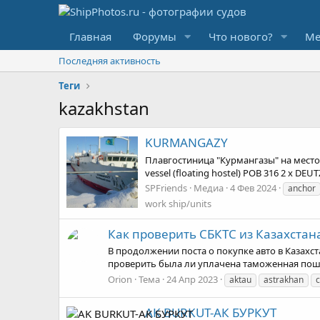
Главная
Форумы
Что нового?
Ме
Последняя активность
Теги
kazakhstan
KURMANGAZY
Плавгостиница "Курмангазы" на местор
vessel (floating hostel) POB 316 2 x
SPFriends
Медиа
4 Фев 2024
anchor
work ship/units
Как проверить СБКТС из Казахстан
В продолжении поста о покупке авто в Казахс
проверить была ли уплачена таможенная пошли
Orion
Тема
24 Апр 2023
aktau
astrakhan
AK BURKUT-АК БУРКУТ