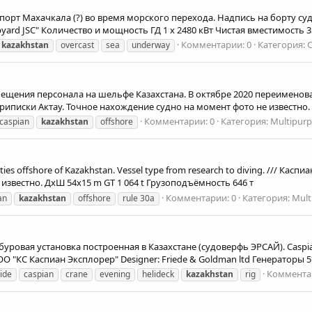
-порт Махачкала (?) во время морского перехода. Надпись на борту су
yard JSC" Количество и мощность ГД 1 х 2480 кВт Чистая вместимость 3
Комментарии: 0
Категория: C
kazakhstan
overcast
sea
underway
ещения персонала на шельфе Казахстана. В октябре 2020 переименовано
риписки Актау. Точное нахождение судно на момент фото не известно.
Комментарии: 0
Категория: Multipurp
caspian
kazakhstan
offshore
ies offshore of Kazakhstan. Vessel type from research to diving. /// К
известно. ДхШ 54x15 m GT 1 064 t Грузоподъёмность 646 т
Комментарии: 0
Категория: Mult
an
kazakhstan
offshore
rule 30a
ровая установка построенная в Казахстане (судоверфь ЭРСАЙ). Caspian Expl
ОО "КС Каспиан Эксплорер" Designer: Friede & Goldman ltd Генераторы 
Комментар
ide
caspian
crane
evening
helideck
kazakhstan
rig