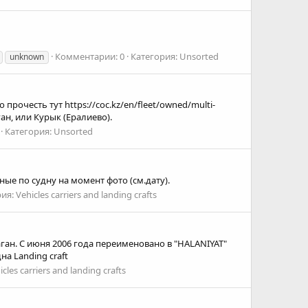
Комментарии: 0
Категория: Unsorted
unknown
рочесть тут https://coc.kz/en/fleet/owned/multi-
ган, или Курык (Ералиево).
Категория: Unsorted
ные по судну на момент фото (см.дату).
я: Vehicles carriers and landing crafts
ган. С июня 2006 года переименовано в "HALANIYAT"
а Landing craft
cles carriers and landing crafts