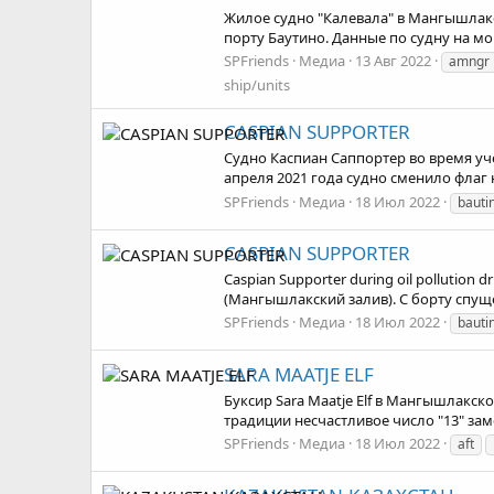
Жилое судно "Калевала" в Мангышлак
порту Баутино. Данные по судну на мо
SPFriends
Медиа
13 Авг 2022
amngr
ship/units
CASPIAN SUPPORTER
Судно Каспиан Саппортер во время учени
апреля 2021 года судно сменило флаг
SPFriends
Медиа
18 Июл 2022
bauti
CASPIAN SUPPORTER
Caspian Supporter during oil pollution
(Мангышлакский залив). С борту спуще
SPFriends
Медиа
18 Июл 2022
bauti
SARA MAATJE ELF
Буксир Sara Maatje Elf в Мангышлакск
традиции несчастливое число "13" замен
SPFriends
Медиа
18 Июл 2022
aft