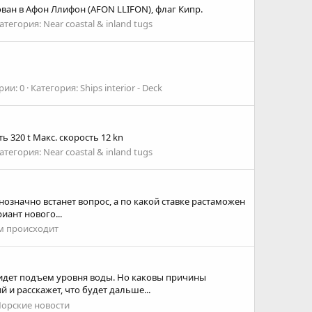
ван в Афон Ллифон (AFON LLIFON), флаг Кипр.
атегория: Near coastal & inland tugs
ии: 0
Категория: Ships interior - Deck
 320 t Макс. скорость 12 kn
атегория: Near coastal & inland tugs
нозначно встанет вопрос, а по какой ставке растаможен
иант нового...
ем происходит
 идет подъем уровня воды. Но каковы причины
 и расскажет, что будет дальше...
орские новости