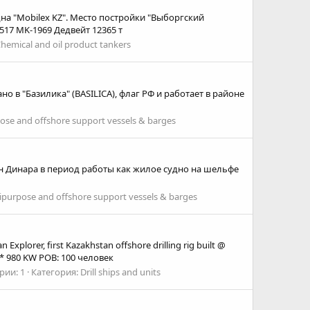
дна "Mobilex KZ". Место постройки "Выборгский
517 MK-1969 Дедвейт 12365 т
hemical and oil product tankers
 в "Базилика" (BASILICA), флаг РФ и работает в районе
ose and offshore support vessels & barges
аспиан Динара в период работы как жилое судно на шельфе
ipurpose and offshore support vessels & barges
orer, first Kazakhstan offshore drilling rig built @
5* 980 KW POB: 100 человек
ии: 1
Категория: Drill ships and units