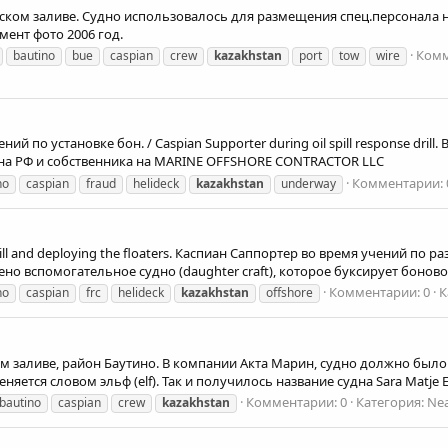
ском заливе. Судно использовалось для размещения спец.персонала 
мент фото 2006 год.
Комм
bautino
bue
caspian
crew
kazakhstan
port
tow
wire
й по установке бон. / Caspian Supporter during oil spill response dri
 на РФ и собственника на MARINE OFFSHORE CONTRACTOR LLC
Комментарии: 
no
caspian
fraud
helideck
kazakhstan
underway
 drill and deploying the floaters. Каспиан Саппортер во время учений по
но вспомогательное судно (daughter craft), которое буксирует бонов
Комментарии: 0
К
no
caspian
frc
helideck
kazakhstan
offshore
ом заливе, район Баутино. В компании Акта Марин, судно должно был
яется словом эльф (elf). Так и получилось название судна Sara Matje El
Комментарии: 0
Категория: Nea
bautino
caspian
crew
kazakhstan