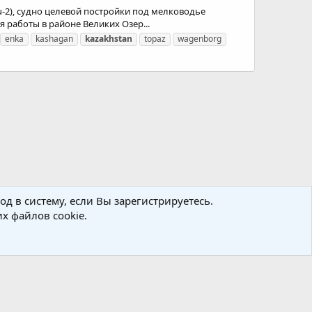
u-2), судно целевой постройки под мелководье
 работы в районе Великих Озер...
enka
kashagan
kazakhstan
topaz
wagenborg
д в систему, если Вы зарегистрируетесь.
х файлов cookie.
Политика конфиденциальности
Помощь
Главная
R
S
S