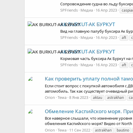
Сопровождение судна во льду буксиро
SPFriends
Медиа
16 Апр 2023
caspia
AK BURKUT-АК БУРКУТ
Вид на главную палубу буксира Ак Бур
SPFriends
Медиа
16 Апр 2023
aft
AK BURKUT-АК БУРКУТ
Кормовая часть буксира Ак Буркут на 
SPFriends
Медиа
16 Апр 2023
aft
Как проверить уплату полной тамо
Если стоит вопрос с покупкой автомобиля с ДВ
автомобиль. Так как существует очевидный рис
Orion
Тема
8 Янв 2023
aktau
astrakhan
ca
Обмеление Каспийского моря. Пр
Все наверное слышали, что изменение уровня
обмеления Каспийского моря? Видео от North C
Orion
Тема
11 Сен 2022
astrakhan
bautino