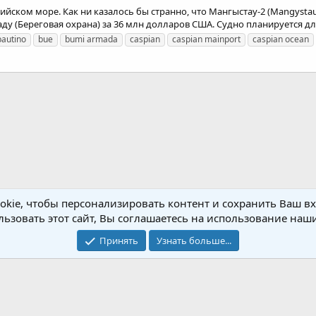
пийском море. Как ни казалось бы странно, что Мангыстау-2 (Mangysta
у (Береговая охрана) за 36 млн долларов США. Судно планируется для
bautino
bue
bumi armada
caspian
caspian mainport
caspian ocean
kie, чтобы персонализировать контент и сохранить Ваш вхо
ьзовать этот сайт, Вы соглашаетесь на использование наши
Обратная связь
Условия и правила
Принять
Узнать больше...