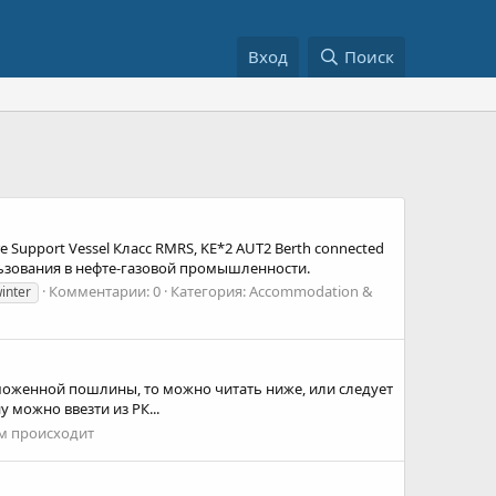
Вход
Поиск
Support Vessel Класс RMRS, KE*2 AUT2 Berth connected
ользования в нефте-газовой промышленности.
Комментарии: 0
Категория: Accommodation &
inter
таможенной пошлины, то можно читать ниже, или следует
можно ввезти из РК...
ем происходит