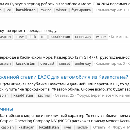
м Ак Буркут в период работы в Каспийском море. С 04-2014 переимено
Комментарии: 0
К
n
ice
kazakhstan
towing
winter
буксировка
кут во время перехода во льду.
Комментар
caspian
crew
deck
ice
kazakhstan
underway
winter
переходе в Каспийском море. Размер 36x12 m GT 477 t Грузоподъёмность
Комментарии: 0
К
caspian
kazakhstan
overcast
sunset
underway
женной ставки ЕАЭС для автомобиля из Казахстана?
С*(см.ниже) в Республике Казахстан и дальнейший перегон в РФ, то од
к купить "не проходной" в РФ автомобиль. Скорее всего, это будет вар
Ответы: 25
Форум:
Берег и все что на н
spian
kazakhstan
каспий
ичины
 Каспийского моря носит цикличный характер. То есть за обмелением
aspian Operating Company N.V. (NCOC) расскажет почему мелеет Каспий
Ответы: 4
Форум:
М
caspian
kashagan
kazakhstan
river
каспий