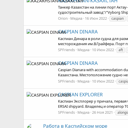
KAZAKHSTAN-КАЗАХСТАН
Танкер Казахстан на линии порт Актау
судостроительный завод"/"Vyborg Ship
Orion
Медиа
16 Июн 2022
caspian
CASPIAN DINARA
Каспиан Динара в роли судна для разм
месторождения им.В.Грайфера. Порт п
SPFriends
Медиа
10 Июн 2022
aft
CASPIAN DINARA
Caspian Dianara with accommodation dut
Казахстана. Местоположение судно не 
SPFriends
Медиа
10 Июн 2022
caspi
CASPIAN EXPLORER
Каспиан Эксплорер у причала, первая бу
ERSAI shipyard. Владелец и оператор Т
SPFriends
Медиа
26 Ноя 2021
alongs
Работа в Каспийском море