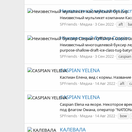
Неизвестный мультикет Кас
Неизвестный мультикет компании Каспи
SPFriends
Медиа
3 Сен 2022
aft
ba
Неизвестный буксир Caspian 
Неизвестный многоцелевой буксир ледов
purpose-shallow-draft-ice-class-tug-ba
SPFriends
Медиа
3 Сен 2022
caspian
CASPIAN YELENA
Каспиан Елена, вид с кормы. Название 
SPFriends
Медиа
14 Авг 2022
aft
c
CASPIAN YELENA
Caspian Elena на якоре. Некоторое вр
под флагом Омана, оператор "NATIONAL 
SPFriends
Медиа
14 Авг 2022
bow
КАЛЕВАЛА