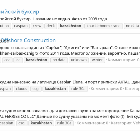
пийский буксир
йский буксир. Название не видно. Фото от 2008 года.
utino
caspian
crew
deck
kazakhstan
knuckleboom crane
no data
Offshore Construction
ого класса один из "Сарбас", "Джигит" или "Батырхан". О типе можно п
tyrkhan-sarbas-dzhigit/ Фото 2011 года. Местоположение, вероятно. Каша
Комментарии: 0
coc
ice
kazakhstan
no data
unknown
winter
судна нанесено на латинице Caspian Elena, и порт приписки AKTAU. дан
Комментарии: 0
Категори
aspian
clouds
csgl
kazakhstan
rule 30a
емя судно использовалось для доставки грузов на месторождение Каша
FERRIES CO LLC" Данные по судну указаны на момент фото (!). Тип судн
Комментарии: 0
Категория: Vehi
caspian
csgl
kazakhstan
rule 30a