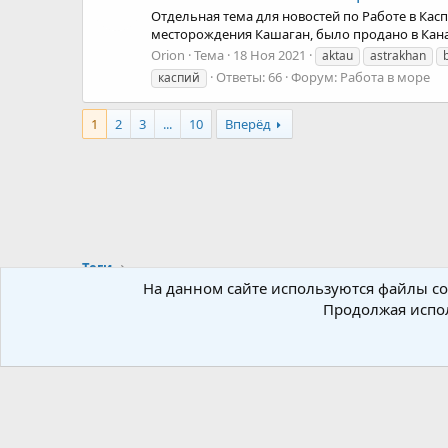
Отдельная тема для новостей по Работе в Кас
месторождения Кашаган, было продано в Канад
Orion
Тема
18 Ноя 2021
aktau
astrakhan
Ответы: 66
Форум:
Работа в море
каспий
1
2
3
...
10
Вперёд
Теги
На данном сайте используются файлы coo
Продолжая испол
Russian (RU)
Локализация от
XenForo.Info