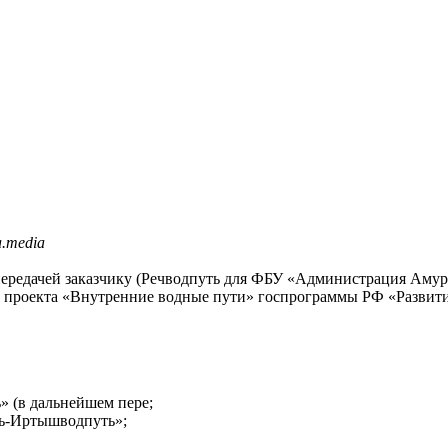
a.media
с передачей заказчику (Речводпуть для ФБУ «Администрация Аму
го проекта «Внутренние водные пути» госпрограммы РФ «Развит
 (в дальнейшем пере;
бь-Иртышводпуть»;