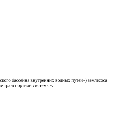
рского бассейна внутренних водных путей») землесоса
ие транспортной системы».