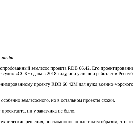
a.media
е опробованный землесос проекта RDB 66.42. Его проектирован
судно «ССК» сдала в 2018 году, оно успешно работает в Респуб
рнизированному проекту RDB 66.42М для нужд военно-морского 
 особенно землесосного, но в остальном проекты схожи.
проектанта, ни у заказчика не было.
 технические решения, но скомпонованные таким образом, что 