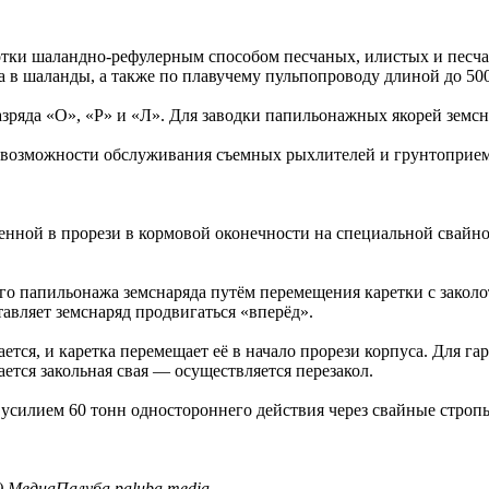
отки шаландно-рефулерным способом песчаных, илистых и песча
а в шаланды, а также по плавучему пульпопроводу длиной до 50
ряда «О», «Р» и «Л». Для заводки папильонажных якорей земсна
 возможности обслуживания съемных рыхлителей и грунтоприе
енной в прорези в кормовой оконечности на специальной свайно
го папильонажа земснаряда путём перемещения каретки с заколо
тавляет земснаряд продвигаться «вперёд».
ется, и каретка перемещает её в начало прорези корпуса. Для г
ется закольная свая — осуществляется перезакол.
силием 60 тонн одностороннего действия через свайные строп
с) МедиаПалуба paluba.media