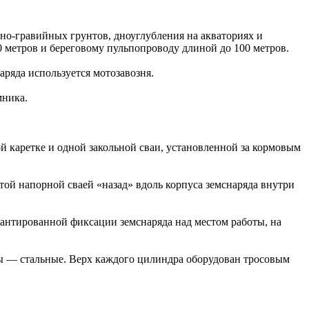
но-гравийных грунтов, дноуглубления на акваториях и
0 метров и береговому пульпопроводу длиной до 100 метров.
ряда используется мотозавозня.
мника.
й каретке и одной закольной сваи, установленной за кормовым
той напорной сваей «назад» вдоль корпуса земснаряда внутри
арантированной фиксации земснаряда над местом работы, на
ы — стальные. Верх каждого цилиндра оборудован тросовым