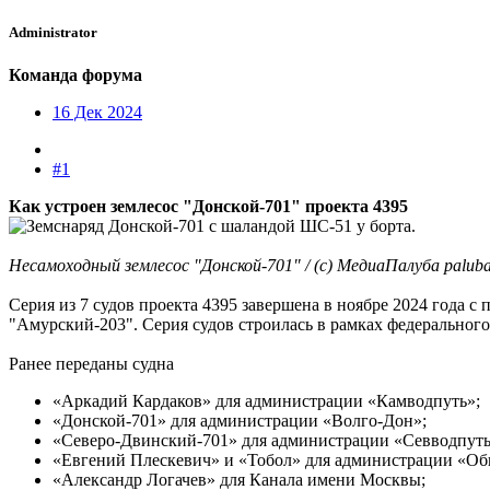
Administrator
Команда форума
16 Дек 2024
#1
Как устроен землесос "Донской-701" проекта 4395
Несамоходный землесос "Донской-701" / (с) МедиаПалуба palub
Серия из 7 судов проекта 4395 завершена в ноябре 2024 года 
"Амурский-203". Серия судов строилась в рамках федерально
Ранее переданы судна
«Аркадий Кардаков» для администрации «Камводпуть»;
«Донской-701» для администрации «Волго-Дон»;
«Северо-Двинский-701» для администрации «Севводпуть»
«Евгений Плескевич» и «Тобол» для администрации «О
«Александр Логачев» для Канала имени Москвы;