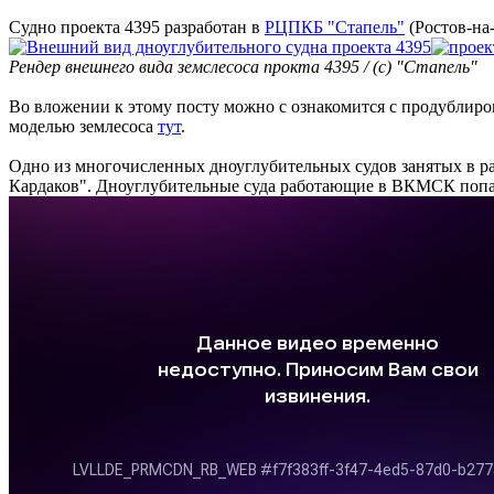
Судно проекта 4395 разработан в
РЦПКБ "Стапель"
(Ростов-на
Рендер внешнего вида земслесоса прокта 4395 / (с) "Стапель"
Во вложении к этому посту можно с ознакомится с продублиро
моделью землесоса
тут
.
Одно из многочисленных дноуглубительных судов занятых в р
Кардаков". Дноуглубительные суда работающие в ВКМСК попа