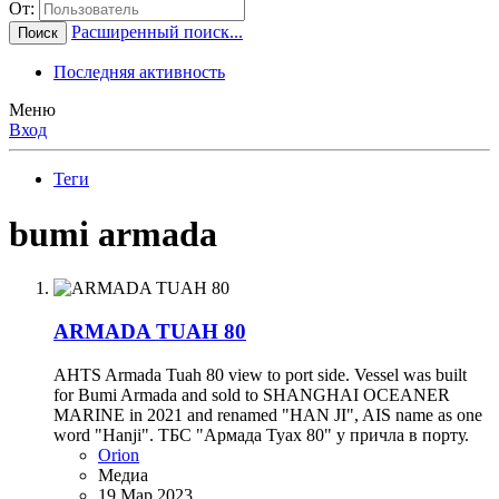
От:
Расширенный поиск...
Поиск
Последняя активность
Меню
Вход
Теги
bumi armada
ARMADA TUAH 80
AHTS Armada Tuah 80 view to port side. Vessel was built
for Bumi Armada and sold to SHANGHAI OCEANER
MARINE in 2021 and renamed "HAN JI", AIS name as one
word "Hanji". ТБС "Армада Туах 80" у причла в порту.
Orion
Медиа
19 Мар 2023