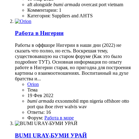
aft
alongside
bumi
armada
overcast
port
vietnam
Комментарии: 1
Категория: Suppliers and AHTS
Работа в Нигерии
Работы в оффшоре Нигерии в наши дни (2022) не
сказать что полно, но есть. Воскрешая тему,
существовавшую на старом форуме (Как это было
подробнее ТУТ). Основная информация по опыту
работе в Нигерии старая, но пригодна для построения
картины о взаимоотношениях. Воспитанный на духе
братства и...
Orion
Тема
19 Фев 2022
bumi
armada
exxonmobil
mpn
nigeria
offshore
otto
port
qua iboe
river
walvis
wav
Ответы: 16
Форум:
Работа в море
BUMI URAY-БУМИ УРАЙ