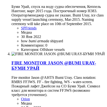
Буми Урай, спуск на воду судна обеспечения, Кеппель
Нантонг, март 2015 года. Построечный номер H383.
Оператор/менеджер судна не указан. Bumi Uray, ice class
supply vessel launching ceremony, Mar-2015. Naming
ceremony will take place on 10th of September 2015.
SPFriends
Медиа
30 Янв 2022
bow
bumi
armada
shipyard
Комментарии: 0
Категория: Offshore vessels
FIRE MONITOR JASON @BUMI URAY-
БУМИ УРАЙ
Fire monitor Jason @AHTS Bumi Uray. Class notation:
RMRS FF3WS. FF - fire fighting, WS - water-screen.
Пожарный лафет Джейсон на СО Буми Урай. Символ
класс для монитора и систем FF3WS (возможно
требуется уточнение).
Orion
Медиа