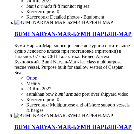
24 Янв 2022
bumi
armada
fi-fi monitor
rig
sea
Комментарии: 0
Категория: Detailed photos - Equipment
BUMI NARYAN-MAR-БУМИ НАРЬЯН-МАР
Буми Нарьян-Мар, многоцелевое дежурно-спасательное
судно ледового класса при постановке (притопки) в
Плавдок 677 на СРП Галактика. Видео Артём
Буяновский. Bumi Naryan-Mar - ice class multipurpose
rescue vessel. Purpose built for shallow waters of Caspian
Sea.
Orion
Медиа
23 Янв 2022
astrakhan
bow
bumi
armada
port
river
shipyard
video
Комментарии: 0
Категория: Multipurpose and offshore support vessels
& barges
BUMI NARYAN-MAR-БУМИ НАРЬЯН-МАР