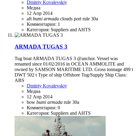
Dmitriy Kovalevskiy
Медиа
12 Апр 2014
aft
bumi
armada
clouds
port
rule 30a
Комментарии: 1
Категория: Suppliers and AHTS
ARMADA TUGAS 3
Tug boat ARMADA TUGAS 3 @anchor. Vessel was
renamed since 01/02/2016 in OCEAN AMMOLITE and
owned by SAMSON MARITIME LTD. Gross tonnage 499 t
DWT 502 t Type of ship Offshore Tug/Supply Ship Class:
ABS
Dmitriy Kovalevskiy
Медиа
12 Апр 2014
bow
bumi
armada
rule 30a
Комментарии: 0
Категория: Suppliers and AHTS