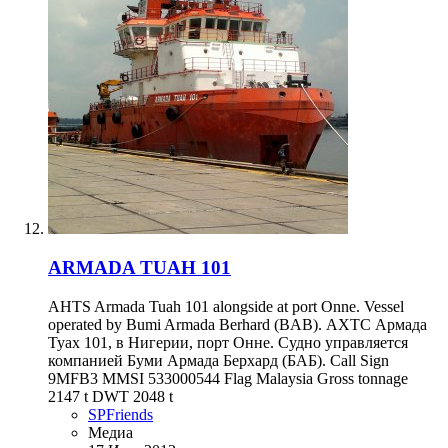
ARMADA TUAH 101
AHTS Armada Tuah 101 alongside at port Onne. Vessel
operated by Bumi Armada Berhard (BAB). АХТС Армада
Туах 101, в Нигерии, порт Онне. Судно управляется
компанией Буми Армада Берхард (БАБ). Call Sign
9MFB3 MMSI 533000544 Flag Malaysia Gross tonnage
2147 t DWT 2048 t
SPFriends
Медиа