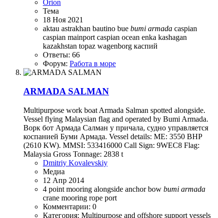
Orion
Тема
18 Ноя 2021
aktau
astrakhan
bautino
bue
bumi
armada
caspian
caspian mainport
caspian ocean
enka
kashagan
kazakhstan
topaz
wagenborg
каспий
Ответы: 66
Форум:
Работа в море
ARMADA SALMAN
Multipurpose work boat Armada Salman spotted alongside.
Vessel flying Malaysian flag and operated by Bumi Armada.
Ворк бот Армада Салман у причала, судно управляется
коспанией Буми Армада. Vessel details: ME: 3550 BHP
(2610 KW). MMSI: 533416000 Call Sign: 9WEC8 Flag:
Malaysia Gross Tonnage: 2838 t
Dmitriy Kovalevskiy
Медиа
12 Апр 2014
4 point mooring
alongside
anchor
bow
bumi
armada
crane
mooring rope
port
Комментарии: 0
Категория: Multipurpose and offshore support vessels