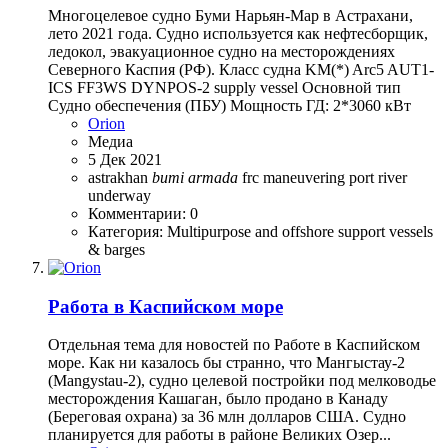
Многоцелевое судно Буми Нарьян-Мар в Астрахани,
лето 2021 года. Судно используется как нефтесборщик,
ледокол, эвакуационное судно на месторождениях
Северного Каспия (РФ). Класс судна KM(*) Arc5 AUT1-
ICS FF3WS DYNPOS-2 supply vessel Основной тип
Судно обеспечения (ПБУ) Мощность ГД: 2*3060 кВт
Orion
Медиа
5 Дек 2021
astrakhan
bumi
armada
frc
maneuvering
port
river
underway
Комментарии: 0
Категория: Multipurpose and offshore support vessels
& barges
Работа в Каспийском море
Отдельная тема для новостей по Работе в Каспийском
море. Как ни казалось бы странно, что Мангыстау-2
(Mangystau-2), судно целевой постройки под мелководье
месторождения Кашаган, было продано в Канаду
(Береговая охрана) за 36 млн долларов США. Судно
планируется для работы в районе Великих Озер...