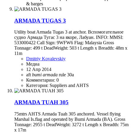
& barges
ARMADA TUGAS 3
Utility boat Armada Tugas 3 at anchor. Вспомогательное
судно Армада Тугас 3 на якоре, Лабуан. INFO: MMSI:
533000422 Call Sign: 9WFW6 Flag: Malaysia Gross
Tonnage: 499 t DeadWeight: 503 t Length x Breadth: 48m x
11m
Dmitriy Kovalevskiy
Медиа
12 Апр 2014
aft
bumi
armada
rule 30a
Комментарии: 0
Категория: Suppliers and AHTS
ARMADA TUAH 305
75mtrs AHTS Armada Tuah 305 anchored. Vessel flying
Marshal Is.flag and operated by Bumi Armada (BA). Gross
Tonnage: 2955 t DeadWeight: 3272 t Length x Breadth: 75m
x 17m