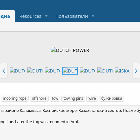
диа
Resources
Пользователи
mooring rope
offshore
tow
towing pins
wire
буксировка
 в районе Каламкаса, Каспийское море, Казахстанский сектор. Позже 
g line. Later the tug was renamed in Aral.