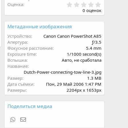
0
Оценка
.
0 оценок
0
0
з
Метаданные изображения
в
ё
Устройство
Canon Canon PowerShot A85
з
Апертура
ƒ/3.5
д
Фокусное расстояние
5.4 mm
Exposure time
1/1000 second(s)
Вспышка
Авто, не сработала
Название
Dutch-Power-connecting-tow-line-3.jpg
Размер
1.3 MB
Дата съёмки
Пон, 29 Май 2006 1:47 PM
Размеры
2204px x 1653px
Поделиться медиа
WhatsApp
Электронная почта