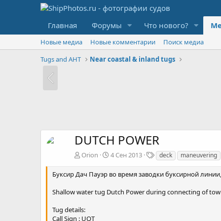
Главная
Форумы
Что нового?
Ме
Новые медиа
Новые комментарии
Поиск медиа
Tugs and AHT
Near coastal & inland tugs
DUTCH POWER
Т
Orion
4 Сен 2013
deck
maneuvering
е
г
Буксир Дач Пауэр во время заводки буксирной линии,
и
Shallow water tug Dutch Power during connecting of towin
Tug details:
Call Sign : UQT