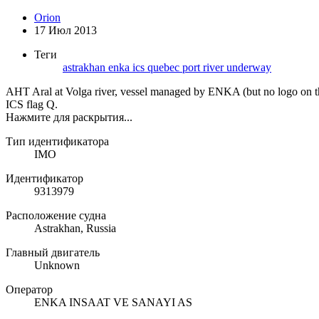
Orion
17 Июл 2013
Теги
astrakhan
enka
ics quebec
port
river
underway
AHT Aral at Volga river, vessel managed by ENKA (but no logo on the 
ICS flag Q.
Нажмите для раскрытия...
Тип идентификатора
IMO
Идентификатор
9313979
Расположение судна
Astrakhan, Russia
Главный двигатель
Unknown
Оператор
ENKA INSAAT VE SANAYI AS