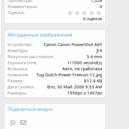
Просмотры
1,326
Комментарии
0
0
Оценка
.
0 оценок
0
0
з
Метаданные изображения
в
ё
Устройство
Canon Canon PowerShot A85
з
Апертура
ƒ/4
д
Фокусное расстояние
5.4 mm
Exposure time
1/1000 second(s)
Вспышка
Авто, не сработала
Название
Tug-Dutch-Power-Freerun-12.jpg
Размер
812.4 KB
Дата съёмки
Вто, 30 Май 2006 9:33 AM
Размеры
1956px x 1467px
Поделиться медиа
WhatsApp
Электронная почта