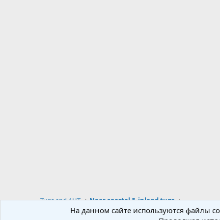
Tugs and AHT
Near coastal & inland tugs
На данном сайте используются файлы coo