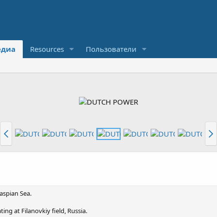
диа
Resources
Пользователи
aspian Sea.
ng at Filanovkiy field, Russia.