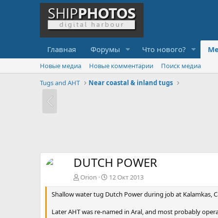
Главная
Форумы
Что нового?
Ме
Новые медиа
Новые комментарии
Поиск медиа
Tugs and AHT
Near coastal & inland tugs
DUTCH POWER
Orion
12 Окт 2013
Shallow water tug Dutch Power during job at Kalamkas, C
Later AHT was re-named in Aral, and most probably operati