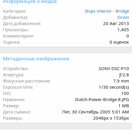
Информация о медиа
Категория
Ships interior - Bridge
Добавил(а)
Orion
Дата добавления
20 Авг 2013
Просмотры
1,405
Комментарии
0
0
Оценка
0 оценок
.
0
Метаданные изображения
0
з
Устройство
SONY DSC-P10
в
Апертура
ƒ/2.8
ё
Фокусное расстояние
7.9 mm
з
Exposure time
1/30 second(s)
д
ISO
100
Название
Dutch-Power-Bridge-8.JPG
Размер
1 MB
Дата съёмки
Пят, 30 Сентябрь 2005 5:01 AM
Размеры
2048px x 1536px