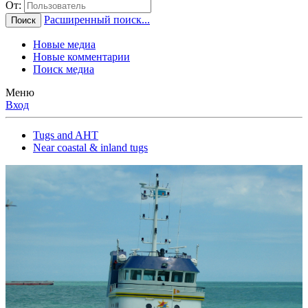
От:
Расширенный поиск...
Поиск
Новые медиа
Новые комментарии
Поиск медиа
Меню
Вход
Tugs and AHT
Near coastal & inland tugs