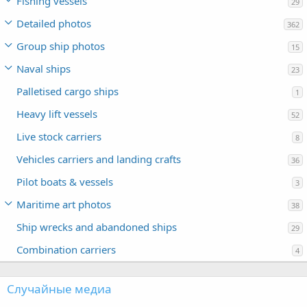
Fishing vessels
29
Detailed photos
362
Group ship photos
15
Naval ships
23
Palletised cargo ships
1
Heavy lift vessels
52
Live stock carriers
8
Vehicles carriers and landing crafts
36
Pilot boats & vessels
3
Maritime art photos
38
Ship wrecks and abandoned ships
29
Combination carriers
4
Случайные медиа