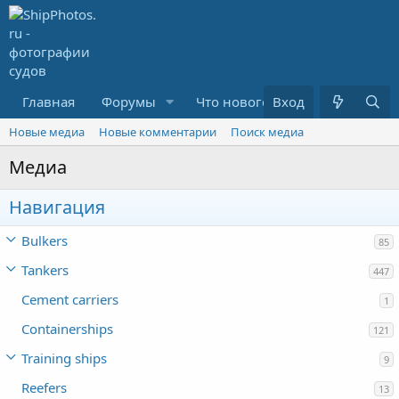
Главная
Форумы
Что нового?
Вход
Медиа
R
Новые медиа
Новые комментарии
Поиск медиа
Медиа
Навигация
Bulkers
85
Tankers
447
Cement carriers
1
Containerships
121
Training ships
9
Reefers
13