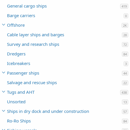
General cargo ships
419
Barge carriers
0
Offshore
2K
Cable layer ships and barges
28
Survey and research ships
72
Dredgers
84
Icebreakers
3
Passenger ships
44
Salvage and rescue ships
22
Tugs and AHT
438
Unsorted
13
Ships in dry dock and under construction
57
Ro-Ro Ships
84