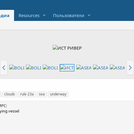
диа
Resources
Пользователи
clouds
rule 23a
sea
underway
МРС:
ying vessel