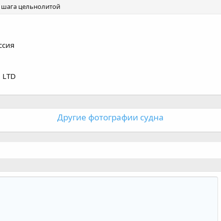
о шага цельнолитой
ссия
 LTD
Другие фотографии судна