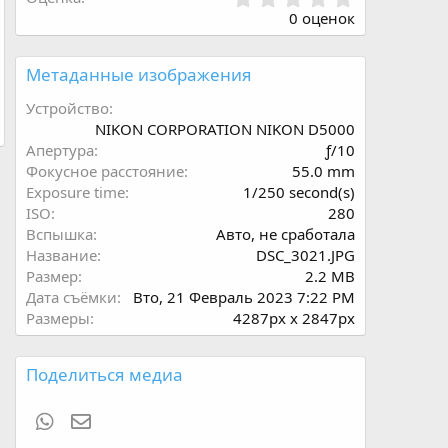
.
0 оценок
0
0
з
Метаданные изображения
в
ё
Устройство
з
NIKON CORPORATION NIKON D5000
д
Апертура
ƒ/10
Фокусное расстояние
55.0 mm
Exposure time
1/250 second(s)
ISO
280
Вспышка
Авто, не сработала
Название
DSC_3021.JPG
Размер
2.2 MB
Дата съёмки
Вто, 21 Февраль 2023 7:22 PM
Размеры
4287px x 2847px
Поделиться медиа
WhatsApp
Электронная почта