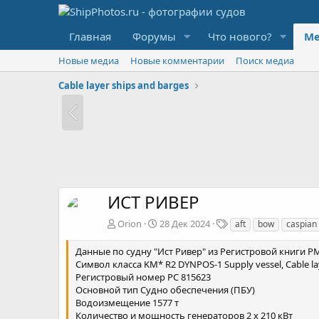
Главная
Форумы
Что нового?
Ме
Новые медиа
Новые комментарии
Поиск медиа
Cable layer ships and barges
ИСТ РИВЕР
Т
Orion
28 Дек 2024
aft
bow
caspian
е
г
Данные по судну "Ист Ривер" из Регистровой книги Р
и
Символ класса KM* R2 DYNPOS-1 Supply vessel, Cable la
Регистровый номер РС 815623
Основной тип Судно обеспечения (ПБУ)
Водоизмещение 1577 т
Количество и мощность генераторов 2 х 210 кВт