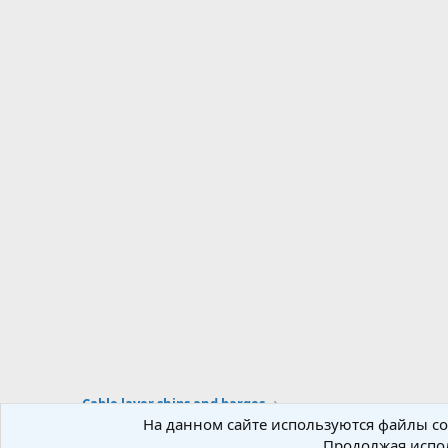
Cable layer ships and barges
На данном сайте используются файлы coo
Продолжая испол