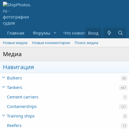
Главная
Форумы
Что нового?
Вход
Медиа
R
Новые медиа
Новые комментарии
Поиск медиа
Медиа
Навигация
Bulkers
85
Tankers
447
Cement carriers
1
Containerships
121
Training ships
9
Reefers
13