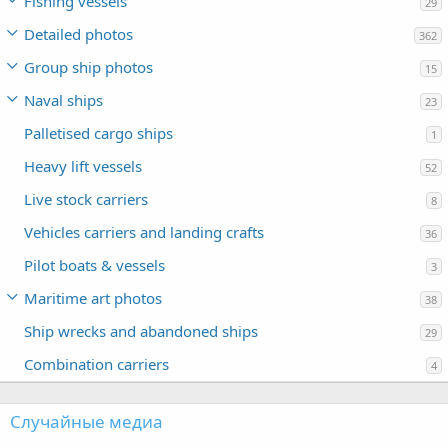
Fishing vessels
29
Detailed photos
362
Group ship photos
15
Naval ships
23
Palletised cargo ships
1
Heavy lift vessels
52
Live stock carriers
8
Vehicles carriers and landing crafts
36
Pilot boats & vessels
3
Maritime art photos
38
Ship wrecks and abandoned ships
29
Combination carriers
4
Случайные медиа