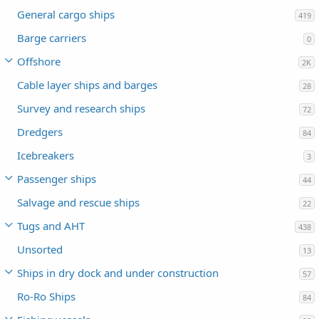
General cargo ships
419
Barge carriers
0
Offshore
2K
Cable layer ships and barges
28
Survey and research ships
72
Dredgers
84
Icebreakers
3
Passenger ships
44
Salvage and rescue ships
22
Tugs and AHT
438
Unsorted
13
Ships in dry dock and under construction
57
Ro-Ro Ships
84