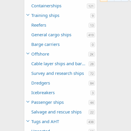
0
0
Containerships
121
Training ships
9
Reefers
13
General cargo ships
419
Barge carriers
0
Offshore
2K
Cable layer ships and barges
28
Survey and research ships
72
Dredgers
84
Icebreakers
3
Passenger ships
44
Salvage and rescue ships
22
Tugs and AHT
438