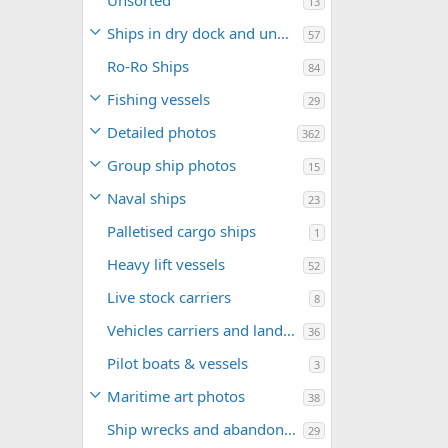
Unsorted
13
Ships in dry dock and under construction
57
Ro-Ro Ships
84
Fishing vessels
29
Detailed photos
362
Group ship photos
15
Naval ships
23
Palletised cargo ships
1
Heavy lift vessels
52
Live stock carriers
8
Vehicles carriers and landing crafts
36
Pilot boats & vessels
3
Maritime art photos
38
Ship wrecks and abandoned ships
29