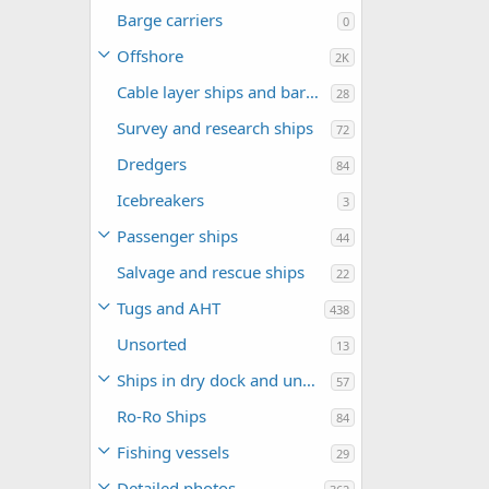
Barge carriers
0
Offshore
2K
Cable layer ships and barges
28
Survey and research ships
72
Dredgers
84
Icebreakers
3
Passenger ships
44
Salvage and rescue ships
22
Tugs and AHT
438
Unsorted
13
Ships in dry dock and under construction
57
Ro-Ro Ships
84
Fishing vessels
29
Detailed photos