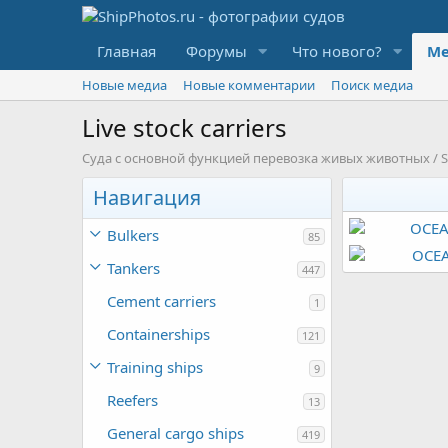
Главная
Форумы
Что нового?
Ме
Новые медиа
Новые комментарии
Поиск медиа
Live stock carriers
Суда с основной функцией перевозка живых животных / Ships 
Навигация
Bulkers
85
OCEAN SHEAR
Tankers
Orion
30 Н
447
OCEAN DROVE
0
0
Orion
17 И
Cement carriers
1
0
0
Containerships
121
Training ships
9
Reefers
13
General cargo ships
419