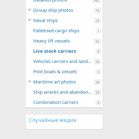
362
Group ship photos
15
Naval ships
23
Palletised cargo ships
1
Heavy lift vessels
52
Live stock carriers
8
Vehicles carriers and landing crafts
36
Pilot boats & vessels
3
Maritime art photos
38
Ship wrecks and abandoned ships
29
Combination carriers
4
Случайные медиа