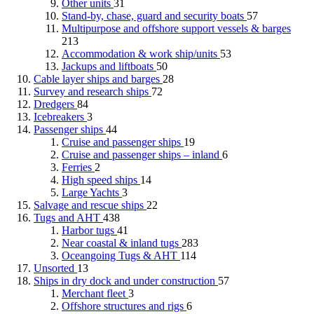
Other units
31
Stand-by, chase, guard and security boats
57
Multipurpose and offshore support vessels & barges
213
Accommodation & work ship/units
53
Jackups and liftboats
50
Cable layer ships and barges
28
Survey and research ships
72
Dredgers
84
Icebreakers
3
Passenger ships
44
Cruise and passenger ships
19
Cruise and passenger ships – inland
6
Ferries
2
High speed ships
14
Large Yachts
3
Salvage and rescue ships
22
Tugs and AHT
438
Harbor tugs
41
Near coastal & inland tugs
283
Oceangoing Tugs & AHT
114
Unsorted
13
Ships in dry dock and under construction
57
Merchant fleet
3
Offshore structures and rigs
6