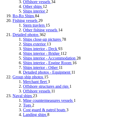
Offshore vessels
34
Other ships
12
Ships interior
2
Ro-Ro Ships
84
Fishing vessels
29
Stern travlers
15
Other fishing vessels
14
Detailed photos
362
Ships close-up pictures
78
Ships exterior
13
Ships interior - Deck
93
Ships interior - Bridge
112
Ships interior - Accommodation
28
Ships interior - Engine Room
16
Ships interior - Other
11
Detailed photos - Equipment
11
Group ship photos
15
Merchant fleet
3
Offshore structures and rigs
1
Offshore vessels
11
Naval ships
23
Mine countermeasures vessels
1
Tugs
2
Cost guard & patrol boats
3
Landing ships
8