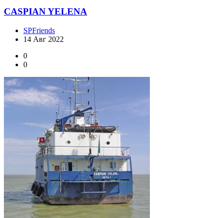
CASPIAN YELENA
SPFriends
14 Авг 2022
0
0