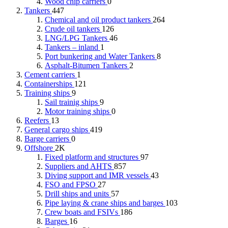
Wood chip carriers
0
Tankers
447
Chemical and oil product tankers
264
Crude oil tankers
126
LNG/LPG Tankers
46
Tankers – inland
1
Port bunkering and Water Tankers
8
Asphalt-Bitumen Tankers
2
Cement carriers
1
Containerships
121
Training ships
9
Sail trainig ships
9
Motor training ships
0
Reefers
13
General cargo ships
419
Barge carriers
0
Offshore
2K
Fixed platform and structures
97
Suppliers and AHTS
857
Diving support and IMR vessels
43
FSO and FPSO
27
Drill ships and units
57
Pipe laying & crane ships and barges
103
Crew boats and FSIVs
186
Barges
16