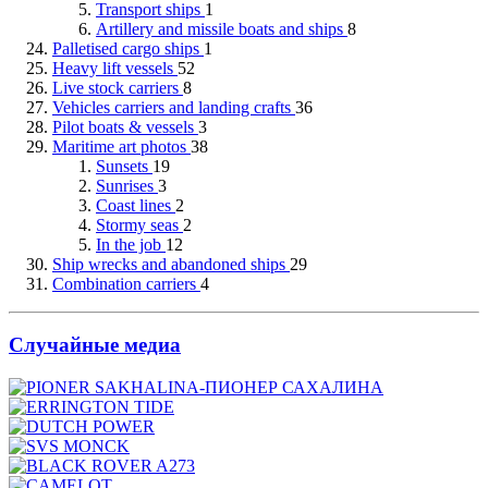
Transport ships
1
Artillery and missile boats and ships
8
Palletised cargo ships
1
Heavy lift vessels
52
Live stock carriers
8
Vehicles carriers and landing crafts
36
Pilot boats & vessels
3
Maritime art photos
38
Sunsets
19
Sunrises
3
Coast lines
2
Stormy seas
2
In the job
12
Ship wrecks and abandoned ships
29
Combination carriers
4
Случайные медиа