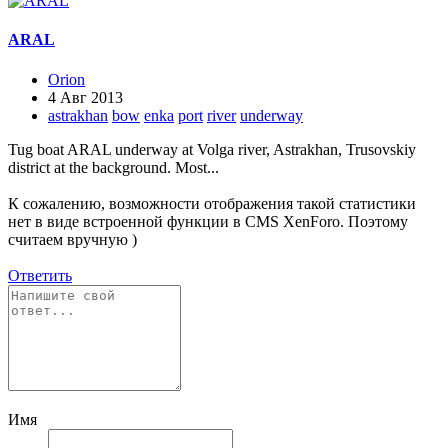
ARAL
Orion
4 Авг 2013
astrakhan
bow
enka
port
river
underway
Tug boat ARAL underway at Volga river, Astrakhan, Trusovskiy
district at the background. Most...
К сожалению, возможности отображения такой статистики
нет в виде встроенной функции в CMS XenForo. Поэтому
считаем вручную )
Ответить
Имя