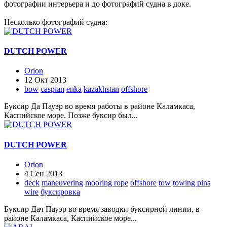
фотографии интерьера и до фотографий судна в доке.
Несколько фотографий судна:
DUTCH POWER
Orion
12 Окт 2013
bow
caspian
enka
kazakhstan
offshore
Буксир Да Пауэр во время работы в районе Каламкаса,
Каспийское море. Позже буксир был...
DUTCH POWER
Orion
4 Сен 2013
deck
maneuvering
mooring rope
offshore
tow
towing pins
wire
буксировка
Буксир Дач Пауэр во время заводки буксирной линии, в
районе Каламкаса, Каспийское море...