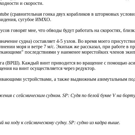
ходности и скорости.
ube (сравнительная гонка двух корабликов в штормовых условия
 видения, сугубое ИМХО.
сов говорят мне, что обводы будут работать на скоростях, близ
начение судна) составляет 4-5 узлов. Во время моего присутствия
лнении моря и ветре 7 м/с. Экипаж же рассказал, при работе в п
ытекающими" последствиями у наименее морестойких членов экип
шага (ВРШ). Каждый винт приводится во вращение с помощью ас
ения на винт осуществляется через редуктор.
вающими устройствами, а также выдвижным азимутальным подру
ения с сейсмическим судном. SP: Судя по белой букве V на борту 
на ходу к сейсмическому судну. SP: судно из кадра выше.