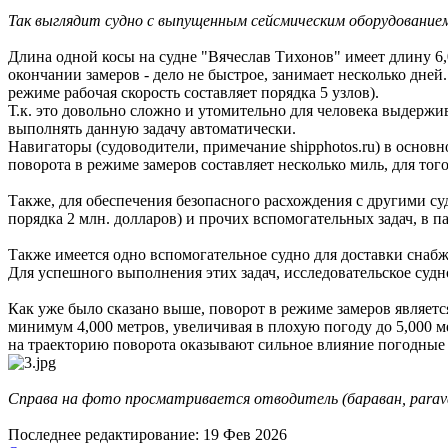
Так выглядит судно с выпущенным сейсмическим оборудование
Длина одной косы на судне "Вячеслав Тихонов" имеет длину 6,0
окончании замеров - дело не быстрое, занимает несколько дней
режиме рабочая скорость составляет порядка 5 узлов).
Т.к. это довольно сложно и утомительно для человека выдержив
выполнять данную задачу автоматически.
Навигаторы (судоводители, примечание shipphotos.ru) в основн
поворота в режиме замеров составляет несколько миль, для тог
Также, для обеспечения безопасного расхождения с другими су
порядка 2 млн. долларов) и прочих вспомогательных задач, в пар
Также имеется одно вспомогательное судно для доставки снабж
Для успешного выполнения этих задач, исследовательское суд
Как уже было сказано выше, поворот в режиме замеров являетс
минимум 4,000 метров, увеличивая в плохую погоду до 5,000 ме
на траекторию поворота оказывают сильное влияние погодные 
Справа на фото просматривается отводитель (бараван, parava
Последнее редактирование:
19 Фев 2026