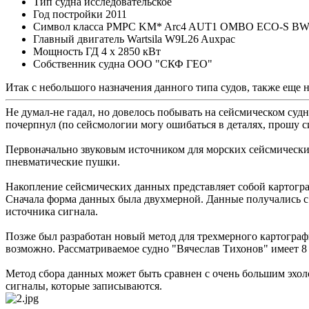
Тип судна исследовательское
Год постройки 2011
Символ класса РМРС KM* Arc4 AUT1 OMBO ECO-S BWM 
Главный двигатель Wartsila W9L26 Auxpac
Мощность ГД 4 х 2850 кВт
Собственник судна ООО "СКФ ГЕО"
Итак с небольшого назначения данного типа судов, также еще 
Не думал-не гадал, но довелось побывать на сейсмическом судне и
почерпнул (по сейсмологии могу ошибаться в деталях, прошу си
Первоначально звуковым источником для морских сейсмических
пневматические пушки.
Накопление сейсмических данных представляет собой картогр
Сначала форма данных была двухмерной. Данные получались с п
источника сигнала.
Позже был разработан новый метод для трехмерного картограф
возможно. Рассматриваемое судно "Вячеслав Тихонов" имеет 8 
Метод сбора данных может быть сравнен с очень большим эхол
сигналы, которые записываются.