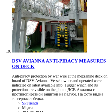
DSV AVIANNA ANTI-PIRACY MEASURES
ON DECK
Anti-piracy protection by war wire at the mezzanine deck on
board of DSV Avianna. Vessel owner and operated were
indicated on latest available info. Tugger winch and its
protection are visible on the photo. ДСВ Авианна с
противопиратной защитой на палубе. На фото видна
таггерная лебедка.
SPFriends
Медиа