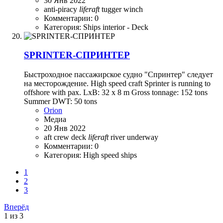
30 Янв 2022
anti-piracy
liferaft
tugger winch
Комментарии: 0
Категория: Ships interior - Deck
SPRINTER-СПРИНТЕР
Быстроходное пассажирское судно "Спринтер" следует
на месторождение. High speed craft Sprinter is running to
offshore with pax. LxB: 32 x 8 m Gross tonnage: 152 tons
Summer DWT: 50 tons
Orion
Медиа
20 Янв 2022
aft
crew
deck
liferaft
river
underway
Комментарии: 0
Категория: High speed ships
1
2
3
Вперёд
1 из 3