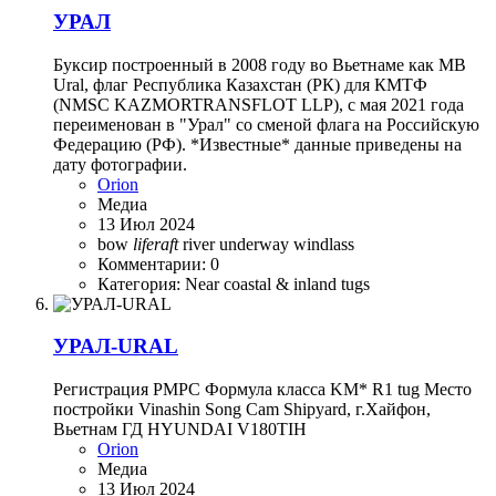
УРАЛ
Буксир построенный в 2008 году во Вьетнаме как MB
Ural, флаг Республика Казахстан (РК) для КМТФ
(NMSC KAZMORTRANSFLOT LLP), с мая 2021 года
переименован в "Урал" со сменой флага на Российскую
Федерацию (РФ). *Известные* данные приведены на
дату фотографии.
Orion
Медиа
13 Июл 2024
bow
liferaft
river
underway
windlass
Комментарии: 0
Категория: Near coastal & inland tugs
УРАЛ-URAL
Регистрация РМРС Формула класса KM* R1 tug Место
постройки Vinashin Song Cam Shipyard, г.Хайфон,
Вьетнам ГД HYUNDAI V180TIH
Orion
Медиа
13 Июл 2024