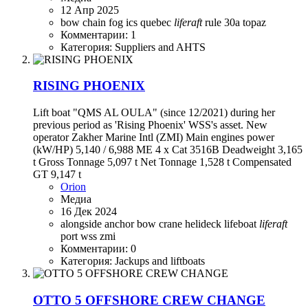
12 Апр 2025
bow
chain
fog
ics quebec
liferaft
rule 30a
topaz
Комментарии: 1
Категория: Suppliers and AHTS
RISING PHOENIX
Lift boat "QMS AL OULA" (since 12/2021) during her
previous period as 'Rising Phoenix' WSS's asset. New
operator Zakher Marine Intl (ZMI) Main engines power
(kW/HP) 5,140 / 6,988 ME 4 x Cat 3516B Deadweight 3,165
t Gross Tonnage 5,097 t Net Tonnage 1,528 t Compensated
GT 9,147 t
Orion
Медиа
16 Дек 2024
alongside
anchor
bow
crane
helideck
lifeboat
liferaft
port
wss
zmi
Комментарии: 0
Категория: Jackups and liftboats
OTTO 5 OFFSHORE CREW CHANGE