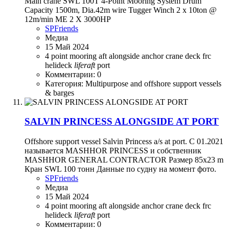
Main crane SWL 100T 4-Point Mooring System Drum
Capacity 1500m, Dia.42m wire Tugger Winch 2 x 10ton @
12m/min ME 2 X 3000HP
SPFriends
Медиа
15 Май 2024
4 point mooring
aft
alongside
anchor
crane
deck
frc
helideck
liferaft
port
Комментарии: 0
Категория: Multipurpose and offshore support vessels
& barges
SALVIN PRINCESS ALONGSIDE AT PORT
Offshore support vessel Salvin Princess a/s at port. С 01.2021
называется MASHHOR PRINCESS и собственник
MASHHOR GENERAL CONTRACTOR Размер 85x23 m
Кран SWL 100 тонн Данные по судну на момент фото.
SPFriends
Медиа
15 Май 2024
4 point mooring
aft
alongside
anchor
crane
deck
frc
helideck
liferaft
port
Комментарии: 0