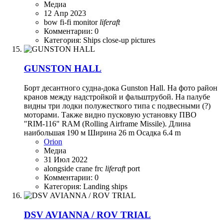
Медиа
12 Апр 2023
bow
fi-fi monitor
liferaft
Комментарии: 0
Категория: Ships close-up pictures
GUNSTON HALL
Борт десантного судна-дока Gunston Hall. На фото район
кранов между надстройкой и фальштрубой. На палубе
видны три лодки полужесткого типа с подвесными (?)
моторами. Также видно пусковую установку ПВО
"RIM-116" RAM (Rolling Airframe Missile). Длина
наибольшая 190 м Ширина 26 m Осадка 6.4 m
Orion
Медиа
31 Июл 2022
alongside
crane
frc
liferaft
port
Комментарии: 0
Категория: Landing ships
DSV AVIANNA / ROV TRIAL