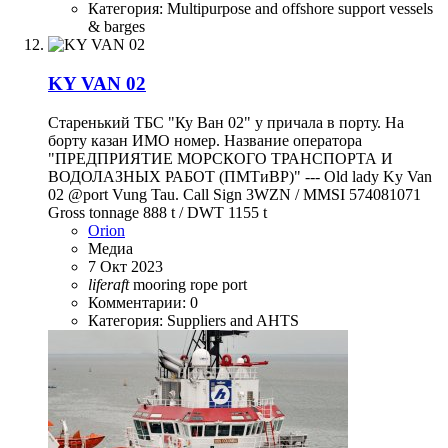
Категория: Multipurpose and offshore support vessels
& barges
KY VAN 02
Старенький ТБС "Ку Ван 02" у причала в порту. На
борту казан ИМО номер. Название оператора
"ПРЕДПРИЯТИЕ МОРСКОГО ТРАНСПОРТА И
ВОДОЛАЗНЫХ РАБОТ (ПМТиВР)" --- Old lady Ky Van
02 @port Vung Tau. Call Sign 3WZN / MMSI 574081071
Gross tonnage 888 t / DWT 1155 t
Orion
Медиа
7 Окт 2023
liferaft
mooring rope
port
Комментарии: 0
Категория: Suppliers and AHTS