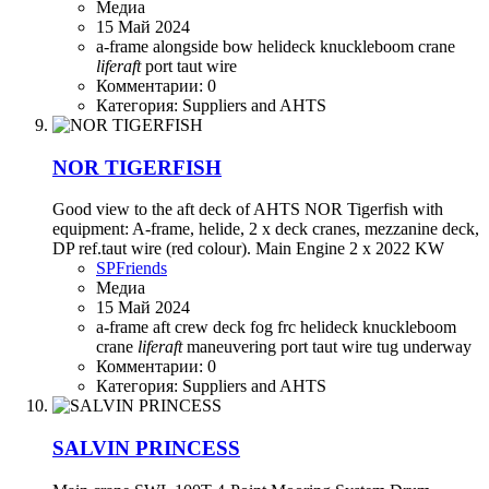
Медиа
15 Май 2024
a-frame
alongside
bow
helideck
knuckleboom crane
liferaft
port
taut wire
Комментарии: 0
Категория: Suppliers and AHTS
NOR TIGERFISH
Good view to the aft deck of AHTS NOR Tigerfish with
equipment: A-frame, helide, 2 x deck cranes, mezzanine deck,
DP ref.taut wire (red colour). Main Engine 2 x 2022 KW
SPFriends
Медиа
15 Май 2024
a-frame
aft
crew
deck
fog
frc
helideck
knuckleboom
crane
liferaft
maneuvering
port
taut wire
tug
underway
Комментарии: 0
Категория: Suppliers and AHTS
SALVIN PRINCESS