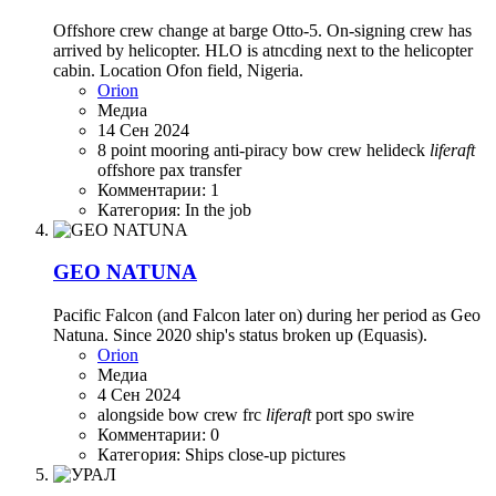
Offshore crew change at barge Otto-5. On-signing crew has
arrived by helicopter. HLO is atncding next to the helicopter
cabin. Location Ofon field, Nigeria.
Orion
Медиа
14 Сен 2024
8 point mooring
anti-piracy
bow
crew
helideck
liferaft
offshore
pax transfer
Комментарии: 1
Категория: In the job
GEO NATUNA
Pacific Falcon (and Falcon later on) during her period as Geo
Natuna. Since 2020 ship's status broken up (Equasis).
Orion
Медиа
4 Сен 2024
alongside
bow
crew
frc
liferaft
port
spo
swire
Комментарии: 0
Категория: Ships close-up pictures