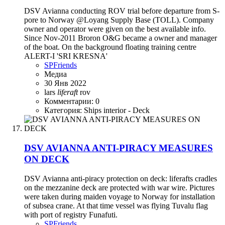
DSV Avianna conducting ROV trial before departure from S-
pore to Norway @Loyang Supply Base (TOLL). Company
owner and operator were given on the best available info.
Since Nov-2011 Broron O&G became a owner and manager
of the boat. On the background floating training centre
ALERT-I 'SRI KRESNA'
SPFriends
Медиа
30 Янв 2022
lars
liferaft
rov
Комментарии: 0
Категория: Ships interior - Deck
DSV AVIANNA ANTI-PIRACY MEASURES
ON DECK
DSV Avianna anti-piracy protection on deck: liferafts cradles
on the mezzanine deck are protected with war wire. Pictures
were taken during maiden voyage to Norway for installation
of subsea crane. At that time vessel was flying Tuvalu flag
with port of registry Funafuti.
SPFriends