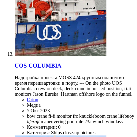
UOS COLUMBIA
Надстройка проекта MOSS 424 крупным планом во
время перешвартовки в порту. --- On the photo UOS
Columbia: crew on deck, deck crane in hoisted position, fi-fi
monitors Jason Eureka, Hartman offshore logo on the funnel.
Orion
Медиа
5 Окт 2023
bow
crane
fi-fi monitor
frc
knuckleboom crane
lifebuoy
liferaft
maneuvering
port
rule 23a
winch
windlass
Комментарии: 0
Категория: Ships close-up pictures