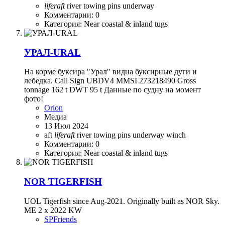
liferaft
river
towing pins
underway
Комментарии: 0
Категория: Near coastal & inland tugs
УРАЛ-URAL
На корме буксира "Урал" видна буксирные дуги и
лебедка. Call Sign UBDV4 MMSI 273218490 Gross
tonnage 162 t DWT 95 t Данные по судну на момент
фото!
Orion
Медиа
13 Июл 2024
aft
liferaft
river
towing pins
underway
winch
Комментарии: 0
Категория: Near coastal & inland tugs
NOR TIGERFISH
UOL Tigerfish since Aug-2021. Originally built as NOR Sky.
ME 2 x 2022 KW
SPFriends