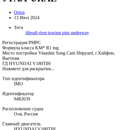
Orion
13 Июл 2024
Теги
liferaft
river
towing pins
underway
Регистрация РМРС
Формула класса KM* R1 tug
Место постройки Vinashin Song Cam Shipyard, г.Хайфон,
Вьетнам
ГД HYUNDAI V180TIH
Нажмите для раскрытия...
Тип идентификатора
IMO
Идентификатор
9482639
Расположение судна
Оля, Россия
Главный двигатель
HYUNDAI V180TIH