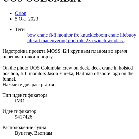
Orion
5 Окт 2023
Теги
bow
crane
fi-fi monitor
frc
knuckleboom crane
lifebuoy
liferaft
maneuvering
port
rule 23a
winch
windlass
Надстройка проекта MOSS 424 крупным планом во время
перешвартовки в порту.
---
On the photo UOS Columbia: crew on deck, deck crane in hoisted
position, fi-fi monitors Jason Eureka, Hartman offshore logo on the
funnel.
Нажмите для раскрытия...
Тип идентификатора
IMO
Идентификатор
9417426
Расположение судна
Вунгтау, Вьетнам