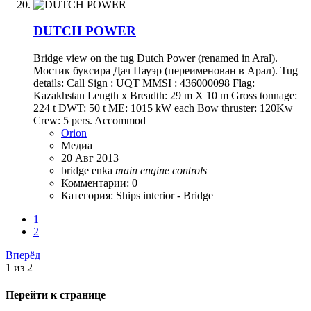
DUTCH POWER
Bridge view on the tug Dutch Power (renamed in Aral).
Мостик буксира Дач Пауэр (переименован в Арал). Tug
details: Call Sign : UQT MMSI : 436000098 Flag:
Kazakhstan Length x Breadth: 29 m X 10 m Gross tonnage:
224 t DWT: 50 t ME: 1015 kW each Bow thruster: 120Kw
Crew: 5 pers. Accommod
Orion
Медиа
20 Авг 2013
bridge
enka
main
engine
controls
Комментарии: 0
Категория: Ships interior - Bridge
1
2
Вперёд
1 из 2
Перейти к странице