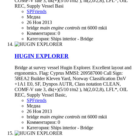
COMF-V rate 3, dk(+)(5/10 t/m2 ), hl(2,0/2,8), LFL*, OIL
REC, Supply Vessel Basi
SPFriends
Медиа
26 Ноя 2013
bridge
main
engine
controls
mt 6000 mkii
Комментарии: 0
Категория: Ships interior - Bridge
HUGIN EXPLORER
Bridge at survey vessel Hugin Explorer. Excellent layout and
ergonomics. Flag: Cyprus MMSI: 209587000 Call Sign:
5BEA2 Builder Kleven Yard, Norway Classification DnV
+1A1 E0, SF, Dynpos AUTR, Class notation CLEAN,
COMF-V rate 3, dk(+)(5/10 t/m2 ), hl(2,0/2,8), LFL*, OIL
REC, Supply Vessel Basic,
SPFriends
Медиа
26 Ноя 2013
bridge
main
engine
controls
mt 6000 mkii
Комментарии: 0
Категория: Ships interior - Bridge