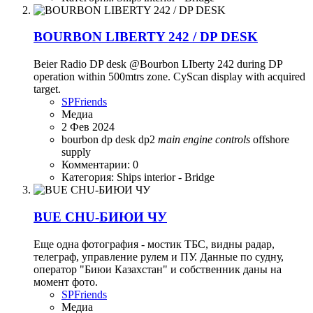
BOURBON LIBERTY 242 / DP DESK
Beier Radio DP desk @Bourbon LIberty 242 during DP
operation within 500mtrs zone. CyScan display with acquired
target.
SPFriends
Медиа
2 Фев 2024
bourbon
dp desk
dp2
main
engine
controls
offshore
supply
Комментарии: 0
Категория: Ships interior - Bridge
BUE CHU-БИЮИ ЧУ
Еще одна фотография - мостик ТБС, видны радар,
телеграф, управление рулем и ПУ. Данные по судну,
оператор "Биюи Казахстан" и собственник даны на
момент фото.
SPFriends
Медиа