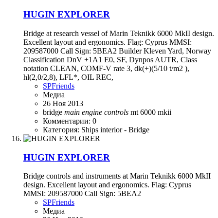
HUGIN EXPLORER
Bridge at research vessel of Marin Teknikk 6000 MkII design.
Excellent layout and ergonomics. Flag: Cyprus MMSI:
209587000 Call Sign: 5BEA2 Builder Kleven Yard, Norway
Classification DnV +1A1 E0, SF, Dynpos AUTR, Class
notation CLEAN, COMF-V rate 3, dk(+)(5/10 t/m2 ),
hl(2,0/2,8), LFL*, OIL REC,
SPFriends
Медиа
26 Ноя 2013
bridge
main
engine
controls
mt 6000 mkii
Комментарии: 0
Категория: Ships interior - Bridge
HUGIN EXPLORER
Bridge controls and instruments at Marin Teknikk 6000 MkII
design. Excellent layout and ergonomics. Flag: Cyprus
MMSI: 209587000 Call Sign: 5BEA2
SPFriends
Медиа