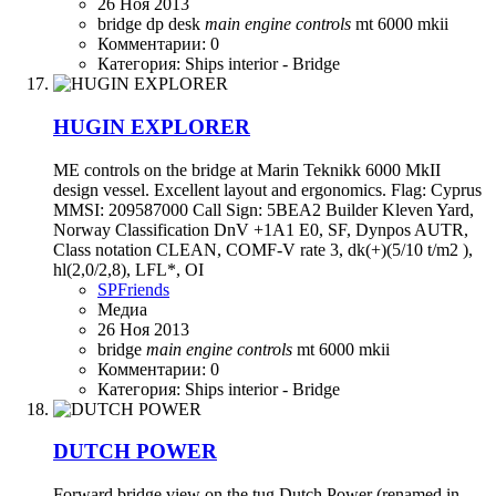
26 Ноя 2013
bridge
dp desk
main
engine
controls
mt 6000 mkii
Комментарии: 0
Категория: Ships interior - Bridge
HUGIN EXPLORER
ME controls on the bridge at Marin Teknikk 6000 MkII
design vessel. Excellent layout and ergonomics. Flag: Cyprus
MMSI: 209587000 Call Sign: 5BEA2 Builder Kleven Yard,
Norway Classification DnV +1A1 E0, SF, Dynpos AUTR,
Class notation CLEAN, COMF-V rate 3, dk(+)(5/10 t/m2 ),
hl(2,0/2,8), LFL*, OI
SPFriends
Медиа
26 Ноя 2013
bridge
main
engine
controls
mt 6000 mkii
Комментарии: 0
Категория: Ships interior - Bridge
DUTCH POWER
Forward bridge view on the tug Dutch Power (renamed in