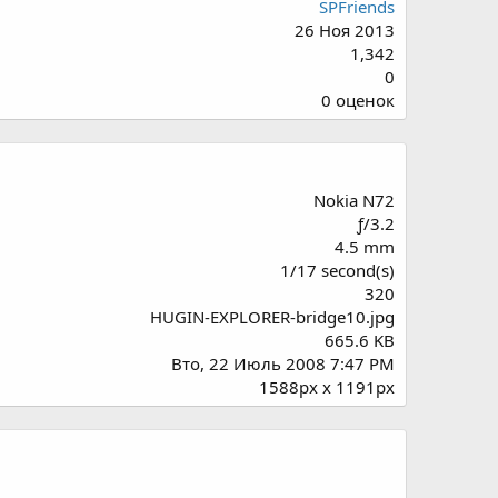
SPFriends
26 Ноя 2013
1,342
0
0
0 оценок
.
0
0
з
Nokia N72
в
ƒ/3.2
ё
4.5 mm
з
1/17 second(s)
д
320
HUGIN-EXPLORER-bridge10.jpg
665.6 KB
Вто, 22 Июль 2008 7:47 PM
1588px x 1191px