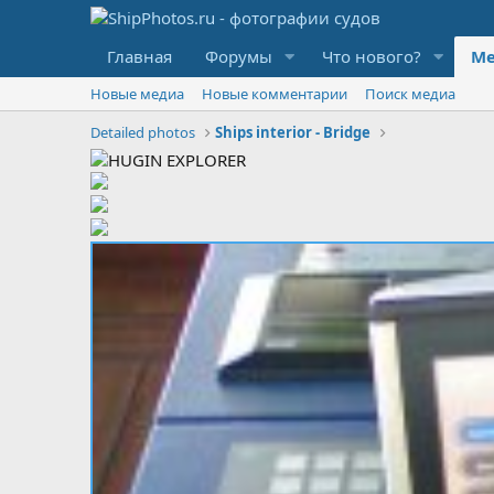
Главная
Форумы
Что нового?
Ме
Новые медиа
Новые комментарии
Поиск медиа
Detailed photos
Ships interior - Bridge