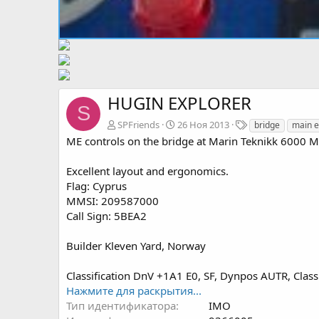
HUGIN EXPLORER
S
Т
SPFriends
26 Ноя 2013
bridge
main e
е
ME controls on the bridge at Marin Teknikk 6000 Mk
г
и
Excellent layout and ergonomics.
Flag: Cyprus
MMSI: 209587000
Call Sign: 5BEA2
Builder Kleven Yard, Norway
Classification DnV +1A1 E0, SF, Dynpos AUTR, Class
Нажмите для раскрытия...
Тип идентификатора
IMO