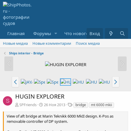
Главная
Форумы
Что нового?
Вход
Медиа
R
Новые медиа
Новые комментарии
Поиск медиа
Ships interior - Bridge
HUGIN EXPLORER
S
Т
SPFriends
26 Ноя 2013
bridge
mt 6000 mkii
е
г
View of aft bridge at Marin Teknikk 6000 MkII design. K-Pos as
и
removable controller of DP system.