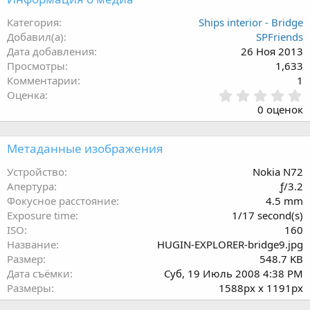
Категория
Ships interior - Bridge
Добавил(а)
SPFriends
Дата добавления
26 Ноя 2013
Просмотры
1,633
Комментарии
1
0
Оценка
.
0 оценок
0
0
з
Метаданные изображения
в
ё
Устройство
Nokia N72
з
Апертура
ƒ/3.2
д
Фокусное расстояние
4.5 mm
Exposure time
1/17 second(s)
ISO
160
Название
HUGIN-EXPLORER-bridge9.jpg
Размер
548.7 KB
Дата съёмки
Суб, 19 Июль 2008 4:38 PM
Размеры
1588px x 1191px