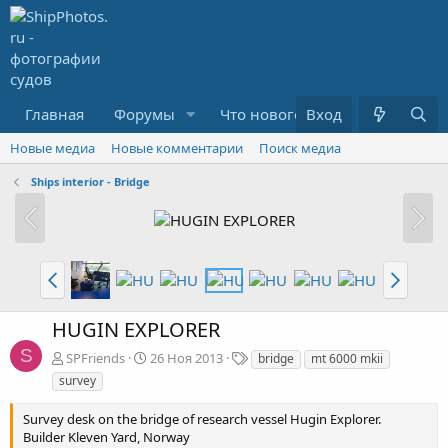
Главная
Форумы
Что нового?
Вход
Медиа
R
Новые медиа
Новые комментарии
Поиск медиа
Ships interior - Bridge
HUGIN EXPLORER
S
Т
SPFriends
26 Ноя 2013
bridge
mt 6000 mkii
е
survey
г
и
Survey desk on the bridge of research vessel Hugin Explorer.
Builder Kleven Yard, Norway