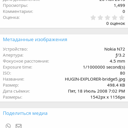
Просмотры
1,499
Комментарии
0
0
Оценка
.
0 оценок
0
0
з
Метаданные изображения
в
ё
Устройство
Nokia N72
з
Апертура
ƒ/3.2
д
Фокусное расстояние
4.5 mm
Exposure time
1/1000000 second(s)
ISO
80
Название
HUGIN-EXPLORER-bridge5.jpg
Размер
498.4 KB
Дата съёмки
Пят, 18 Июль 2008 7:02 PM
Размеры
1542px x 1156px
Поделиться медиа
WhatsApp
Электронная почта