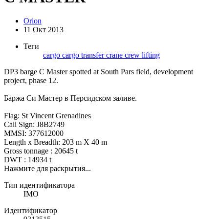
Orion
11 Окт 2013
Теги
cargo
cargo transfer
crane
crew
lifting
DP3 barge C Master spotted at South Pars field, development
project, phase 12.
Баржа Си Мастер в Персидском заливе.
Flag: St Vincent Grenadines
Call Sign: J8B2749
MMSI: 377612000
Length x Breadth: 203 m X 40 m
Gross tonnage : 20645 t
DWT : 14934 t
Нажмите для раскрытия...
Тип идентификатора
IMO
Идентификатор