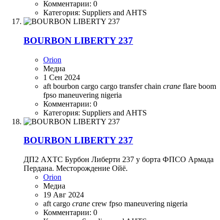
Комментарии: 0
Категория: Suppliers and AHTS
BOURBON LIBERTY 237
Orion
Медиа
1 Сен 2024
aft
bourbon
cargo
cargo transfer
chain
crane
flare boom
fpso
maneuvering
nigeria
Комментарии: 0
Категория: Suppliers and AHTS
BOURBON LIBERTY 237
ДП2 АХТС Бурбон Либерти 237 у борта ФПСО Армада
Пердана. Месторождение Ойё.
Orion
Медиа
19 Авг 2024
aft
cargo
crane
crew
fpso
maneuvering
nigeria
Комментарии: 0