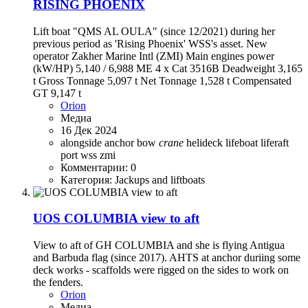
RISING PHOENIX
Lift boat "QMS AL OULA" (since 12/2021) during her
previous period as 'Rising Phoenix' WSS's asset. New
operator Zakher Marine Intl (ZMI) Main engines power
(kW/HP) 5,140 / 6,988 ME 4 x Cat 3516B Deadweight 3,165
t Gross Tonnage 5,097 t Net Tonnage 1,528 t Compensated
GT 9,147 t
Orion
Медиа
16 Дек 2024
alongside
anchor
bow
crane
helideck
lifeboat
liferaft
port
wss
zmi
Комментарии: 0
Категория: Jackups and liftboats
UOS COLUMBIA view to aft
View to aft of GH COLUMBIA and she is flying Antigua
and Barbuda flag (since 2017). AHTS at anchor duriing some
deck works - scaffolds were rigged on the sides to work on
the fenders.
Orion
Медиа