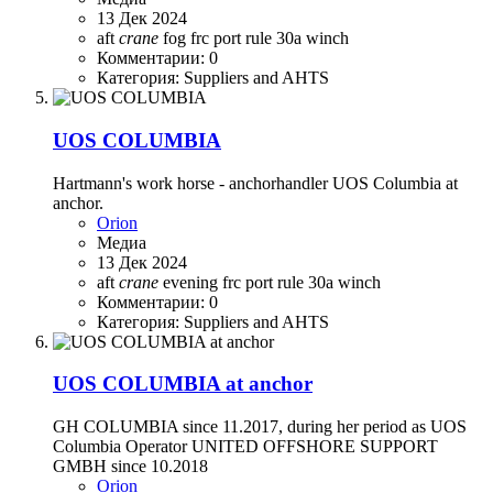
13 Дек 2024
aft
crane
fog
frc
port
rule 30a
winch
Комментарии: 0
Категория: Suppliers and AHTS
UOS COLUMBIA
Hartmann's work horse - anchorhandler UOS Columbia at
anchor.
Orion
Медиа
13 Дек 2024
aft
crane
evening
frc
port
rule 30a
winch
Комментарии: 0
Категория: Suppliers and AHTS
UOS COLUMBIA at anchor
GH COLUMBIA since 11.2017, during her period as UOS
Columbia Operator UNITED OFFSHORE SUPPORT
GMBH since 10.2018
Orion