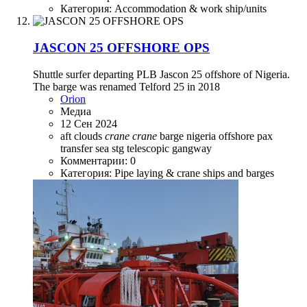
Категория: Accommodation & work ship/units
JASCON 25 OFFSHORE OPS
Shuttle surfer departing PLB Jascon 25 offshore of Nigeria.
The barge was renamed Telford 25 in 2018
Orion
Медиа
12 Сен 2024
aft
clouds
crane
crane
barge
nigeria
offshore
pax
transfer
sea
stg
telescopic gangway
Комментарии: 0
Категория: Pipe laying & crane ships and barges