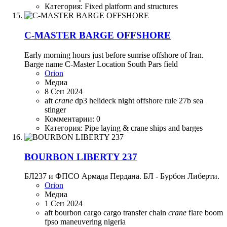
Категория: Fixed platform and structures
C-MASTER BARGE OFFSHORE
Early morning hours just before sunrise offshore of Iran.
Barge name C-Master Location South Pars field
Orion
Медиа
8 Сен 2024
aft
crane
dp3
helideck
night
offshore
rule 27b
sea
stinger
Комментарии: 0
Категория: Pipe laying & crane ships and barges
BOURBON LIBERTY 237
БЛ237 и ФПСО Армада Пердана. БЛ - Бурбон Либерти.
Orion
Медиа
1 Сен 2024
aft
bourbon
cargo
cargo transfer
chain
crane
flare boom
fpso
maneuvering
nigeria