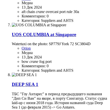
Медиа
13 Дек 2024
aft
chain
crane
overcast
port
rule 30a
Комментарии: 0
Категория: Suppliers and AHTS
UOS COLUMBIA at Singapore
Watertaxi on the photo: SP779J York 72 SC3804D
Orion
Медиа
13 Дек 2024
bow
crane
fog
port
Комментарии: 0
Категория: Suppliers and AHTS
DEEP SEA 1
ТБС "Гоу Антарес" в период предыдудщего названия
"Дип Си Ван" на якоре, в порту Сингапур. Статус судна
laid-up с июня 2018 года. История названий суда Deep
Sea 1 (до февраля 2015) -> Go Antares.