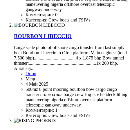
maneuvering
nigeria
offshore
overcast
telescopic
gangway
underway
Комментарии: 0
Категория: Crew boats and FSIVs
BOURBON LIBECCIO
Large scale photo of offshore cargo transfer from fast supply
boat Bourbon Libeccio to Ofon platform. Main engines: (total
7,500 bhp)....................................4 x 1,875 bhp Bow tunnel
thruster:..........................................................1x 200 bhp.
Auxiliary...
Orion
Медиа
4 Май 2025
500mz
8 point mooring
bourbon
bow
cargo
cargo
transfer
crane
crane
barge
crew
fog
fsiv
helideck
lifting
maneuvering
nigeria
offshore
overcast
platform
telescopic gangway
underway
Комментарии: 1
Категория: Crew boats and FSIVs