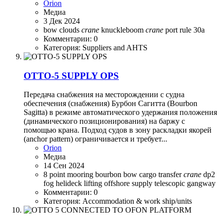
Orion
Медиа
3 Дек 2024
bow
clouds
crane
knuckleboom
crane
port
rule 30a
Комментарии: 0
Категория: Suppliers and AHTS
OTTO-5 SUPPLY OPS
Передача снабжения на месторождении с судна
обеспечения (снабжения) Бурбон Сагитта (Bourbon
Sagitta) в режиме автоматического удержания положения
(динамического позиционирования) на баржу с
помощью крана. Подход судов в зону раскладки якорей
(anchor pattern) ограничивается и требует...
Orion
Медиа
14 Сен 2024
8 point mooring
bourbon
bow
cargo transfer
crane
dp2
fog
helideck
lifting
offshore
supply
telescopic gangway
Комментарии: 0
Категория: Accommodation & work ship/units