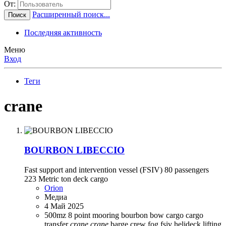
От:
Расширенный поиск...
Поиск
Последняя активность
Меню
Вход
Теги
crane
BOURBON LIBECCIO
Fast support and intervention vessel (FSIV) 80 passengers
223 Metric ton deck cargo
Orion
Медиа
4 Май 2025
500mz
8 point mooring
bourbon
bow
cargo
cargo
transfer
crane
crane
barge
crew
fog
fsiv
helideck
lifting