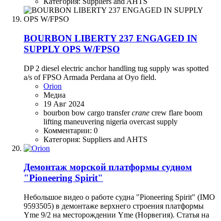
Категория: Suppliers and AHTS
BOURBON LIBERTY 237 ENGAGED IN
SUPPLY OPS W/FPSO
DP 2 diesel electric anchor handling tug supply was spotted
a/s of FPSO Armada Perdana at Oyo field.
Orion
Медиа
19 Авг 2024
bourbon
bow
cargo transfer
crane
crew
flare boom
lifting
maneuvering
nigeria
overcast
supply
Комментарии: 0
Категория: Suppliers and AHTS
Демонтаж морской платформы судном
"Pioneering Spirit"
Небольшое видео о работе судна "Pioneering Spirit" (IMO
9593505) в демонтаже верхнего строения платформы
Yme 9/2 на месторождении Yme (Норвегия). Статья на