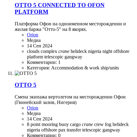
OTTO 5 CONNECTED TO OFON
PLATFORM
Платформа Офон на одноименном месторождении и
жилая баржа "Отто-5" на 8 якорях.
Orion
Медиа
14 Сен 2024
clouds
complex
crane
helideck
nigeria
night
offshore
platform
telescopic gangway
Комментарии: 1
Категория: Accommodation & work ship/units
OTTO 5
Смена экипажа вертолетом на месторождении Офон
(Гвинейский залив, Нигерия)
Orion
Медиа
14 Сен 2024
8 point mooring
buoy
cargo
crane
crew
fog
helideck
nigeria
offshore
pax transfer
telescopic gangway
Комментарии: 0