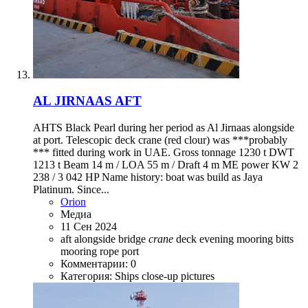
AL JIRNAAS AFT
AHTS Black Pearl during her period as Al Jirnaas alongside
at port. Telescopic deck crane (red clour) was ***probably
*** fitted during work in UAE. Gross tonnage 1230 t DWT
1213 t Beam 14 m / LOA 55 m / Draft 4 m ME power KW 2
238 / 3 042 HP Name history: boat was build as Jaya
Platinum. Since...
Orion
Медиа
11 Сен 2024
aft
alongside
bridge
crane
deck
evening
mooring bitts
mooring rope
port
Комментарии: 0
Категория: Ships close-up pictures