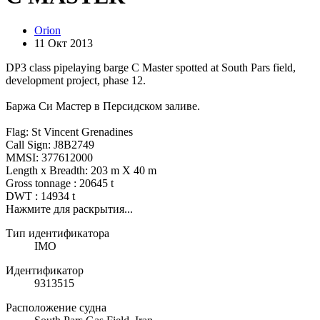
Orion
11 Окт 2013
DP3 class pipelaying barge C Master spotted at South Pars field,
development project, phase 12.
Баржа Си Мастер в Персидском заливе.
Flag: St Vincent Grenadines
Call Sign: J8B2749
MMSI: 377612000
Length x Breadth: 203 m X 40 m
Gross tonnage : 20645 t
DWT : 14934 t
Нажмите для раскрытия...
Тип идентификатора
IMO
Идентификатор
9313515
Расположение судна