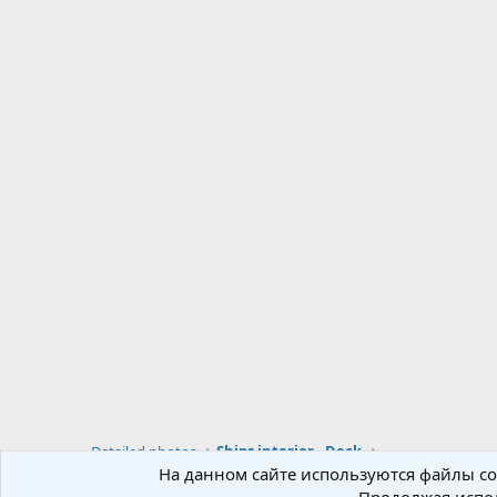
Detailed photos
Ships interior - Deck
На данном сайте используются файлы coo