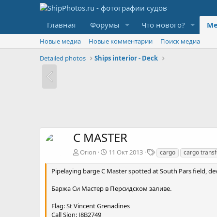
Главная
Форумы
Что нового?
Ме
Новые медиа
Новые комментарии
Поиск медиа
Detailed photos
Ships interior - Deck
C MASTER
Т
Orion
11 Окт 2013
cargo
cargo transf
е
г
Pipelaying barge C Master spotted at South Pars field, d
и
Баржа Си Мастер в Персидском заливе.
Flag: St Vincent Grenadines
Call Sign: J8B2749