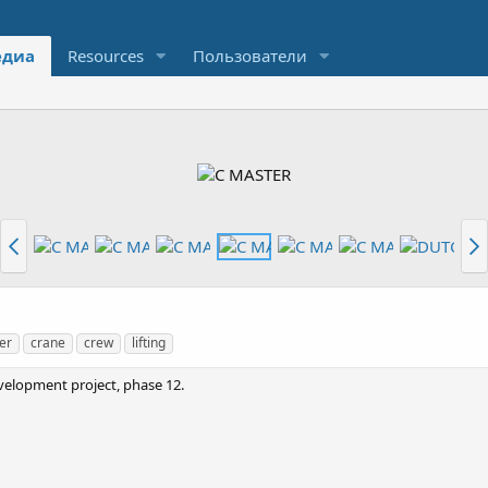
диа
Resources
Пользователи
er
crane
crew
lifting
evelopment project, phase 12.