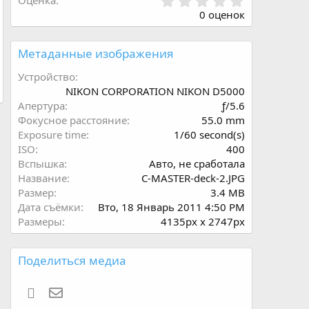
0
Оценка
.
0 оценок
0
0
з
Метаданные изображения
в
ё
Устройство
з
NIKON CORPORATION NIKON D5000
д
Апертура
ƒ/5.6
Фокусное расстояние
55.0 mm
Exposure time
1/60 second(s)
ISO
400
Вспышка
Авто, не сработала
Название
C-MASTER-deck-2.JPG
Размер
3.4 MB
Дата съёмки
Вто, 18 Январь 2011 4:50 PM
Размеры
4135px x 2747px
Поделиться медиа
WhatsApp
Электронная почта