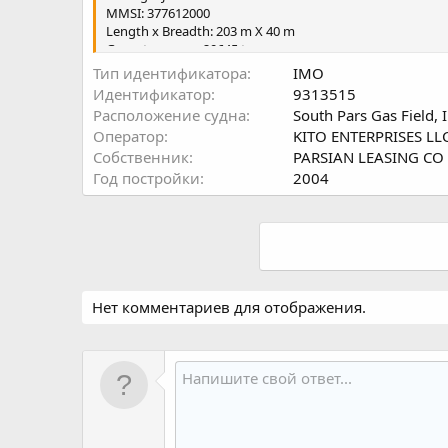
MMSI: 377612000
Length x Breadth: 203 m X 40 m
Gross tonnage : 20645 t
DWT : 14934 t
Тип идентификатора
IMO
Идентификатор
9313515
Расположение судна
South Pars Gas Field, 
Оператор
KITO ENTERPRISES LL
Собственник
PARSIAN LEASING CO
Год постройки
2004
Нет комментариев для отображения.