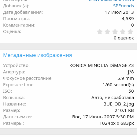
Добавил(а)
SPFriends
Дата добавления
17 Июл 2013
Просмотры
4,539
Комментарии
0
0
Оценка
.
0 оценок
0
0
з
Метаданные изображения
в
ё
Устройство
KONICA MINOLTA DiMAGE Z3
з
Апертура
ƒ/8
д
Фокусное расстояние
5.9 mm
Exposure time
1/60 second(s)
ISO
50
Вспышка
Авто, не сработала
Название
BUE_OB_2.jpg
Размер
210.1 KB
Дата съёмки
Вос, 17 Июнь 2007 5:30 PM
Размеры
1024px x 683px