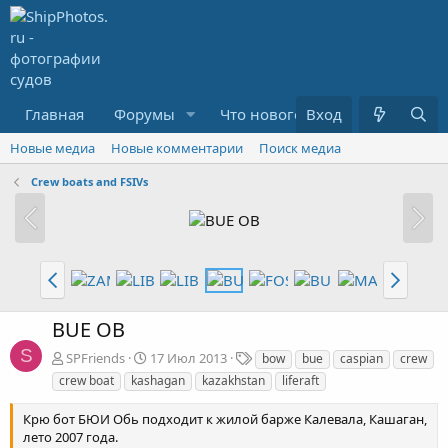
Главная
Форумы
Что нового?
Вход
Медиа
R
Новые медиа
Новые комментарии
Поиск медиа
Crew boats and FSIVs
BUE OB
S
Т
SPFriends
17 Июл 2013
bow
bue
caspian
crew
е
crew boat
kashagan
kazakhstan
liferaft
г
и
Крю бот БЮИ Обь подходит к жилой барже Калевала, Кашаган,
лето 2007 года.