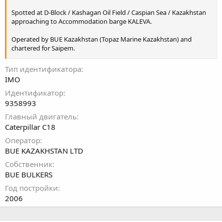
Spotted at D-Block / Kashagan Oil Field / Caspian Sea / Kazakhstan
approaching to Accommodation barge KALEVA.
Operated by BUE Kazakhstan (Topaz Marine Kazakhstan) and
chartered for Saipem.
“Bue Ob” is the standard 18 metre/
Тип идентификатора
IMO
Идентификатор
9358993
Главный двигатель
Caterpillar C18
Оператор
BUE KAZAKHSTAN LTD
Собственник
BUE BULKERS
Год постройки
2006