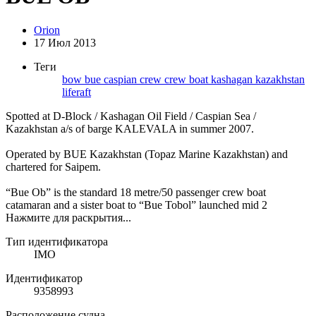
Orion
17 Июл 2013
Теги
bow
bue
caspian
crew
crew boat
kashagan
kazakhstan
liferaft
Spotted at D-Block / Kashagan Oil Field / Caspian Sea /
Kazakhstan a/s of barge KALEVALA in summer 2007.
Operated by BUE Kazakhstan (Topaz Marine Kazakhstan) and
chartered for Saipem.
“Bue Ob” is the standard 18 metre/50 passenger crew boat
catamaran and a sister boat to “Bue Tobol” launched mid 2
Нажмите для раскрытия...
Тип идентификатора
IMO
Идентификатор
9358993
Расположение судна