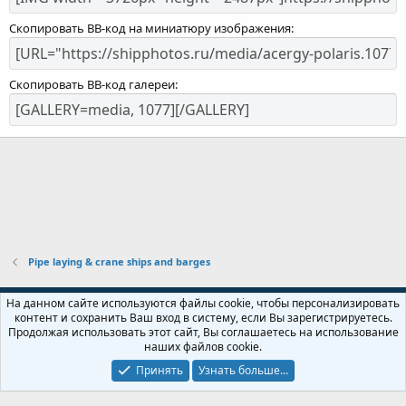
Скопировать BB-код на миниатюру изображения
Скопировать BB-код галереи
Pipe laying & crane ships and barges
Russian (RU)
На данном сайте используются файлы cookie, чтобы персонализировать
контент и сохранить Ваш вход в систему, если Вы зарегистрируетесь.
Обратная связь
Условия и правила
Продолжая использовать этот сайт, Вы соглашаетесь на использование
Политика конфиденциальности
Помощь
Главная
R
наших файлов cookie.
S
S
Принять
Узнать больше...
Локализация от
XenForo.Info