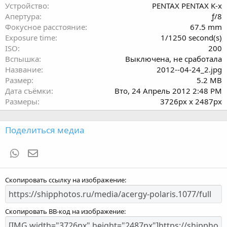
ё
Устройство
PENTAX PENTAX K-x
з
Апертура
ƒ/8
д
Фокусное расстояние
67.5 mm
Exposure time
1/1250 second(s)
ISO
200
Вспышка
Выключена, не сработала
Название
2012--04-24_2.jpg
Размер
5.2 MB
Дата съёмки
Вто, 24 Апрель 2012 2:48 PM
Размеры
3726px x 2487px
Поделиться медиа
WhatsApp
Электронная почта
Скопировать ссылку на изображение
Скопировать BB-код на изображение