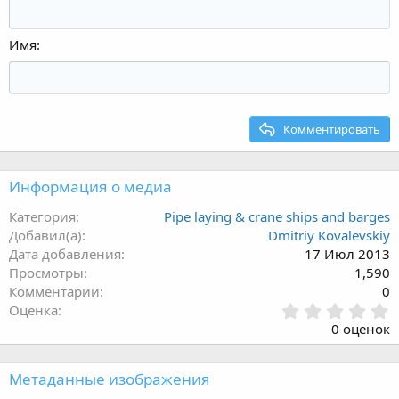
Имя
Комментировать
Информация о медиа
Категория
Pipe laying & crane ships and barges
Добавил(а)
Dmitriy Kovalevskiy
Дата добавления
17 Июл 2013
Просмотры
1,590
Комментарии
0
0
Оценка
.
0 оценок
0
0
з
Метаданные изображения
в