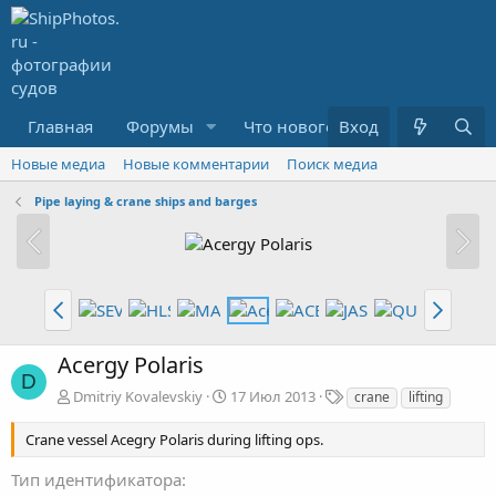
Главная
Форумы
Что нового?
Вход
Медиа
R
Новые медиа
Новые комментарии
Поиск медиа
Pipe laying & crane ships and barges
Acergy Polaris
D
Т
Dmitriy Kovalevskiy
17 Июл 2013
crane
lifting
е
г
Crane vessel Acegry Polaris during lifting ops.
и
Тип идентификатора