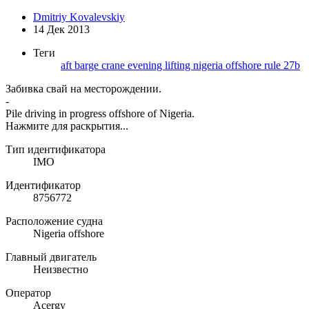
Dmitriy Kovalevskiy
14 Дек 2013
Теги
aft
barge
crane
evening
lifting
nigeria
offshore
rule 27b
Забивка свай на месторождении.
-
Pile driving in progress offshore of Nigeria.
Нажмите для раскрытия...
Тип идентификатора
IMO
Идентификатор
8756772
Расположение судна
Nigeria offshore
Главный двигатель
Неизвестно
Оператор
Acergy