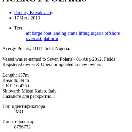
Dmitriy Kovalevskiy
17 Июл 2013
Теги
aft
barge
boat landing
crane
lifting
nigeria
offshore
overcast
platform
Acergy Polaris, ITUT field, Nigeria.
Vessel was re-named to Seven Polaris - 01-Aug-2012. Fields
Registered owner & Operator updated to new owner.
Length: 137m
Breadth: 39 m
GRT: 16,455 t
Shipyard: Mitsui Kaiyo, Italy
Нажмите для раскрытия...
Тип идентификатора
IMO
Идентификатор
8756772