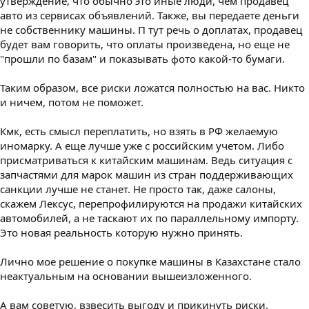
утверждение, что обычно это иные люди, чем продавец
авто из сервисах объявлений. Также, вы передаете деньги
не собственнику машины. П тут речь о доплатах, продавец
будет вам говорить, что оплаты произведена, но еще не
"прошли по базам" и показывать фото какой-то бумаги.
Таким образом, все риски ложатся полностью на вас. Никто
и ничем, потом не поможет.
Кмк, есть смысл переплатить, но взять в РФ желаемую
иномарку. А еще лучше уже с российским учетом. Либо
присматриваться к китайским машинам. Ведь ситуация с
запчастями для марок машин из стран поддерживающих
санкции лучше не станет. Не просто так, даже салоны,
скажем Лексус, перепрофилируются на продажи китайских
автомобилей, а не таскают их по параллельному импорту.
Это новая реальность которую нужно принять.
Лично мое решение о покупке машины в Казахстане стало
неактуальным на основании вышеизложенного.
А вам советую, взвесить выгоду и прикинуть риски.