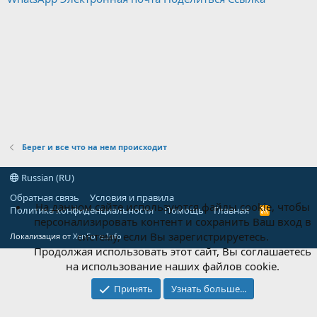
Берег и все что на нем происходит
Russian (RU)
Обратная связь
Условия и правила
На данном сайте используются файлы cookie, чтобы
Политика конфиденциальности
Помощь
Главная
R
персонализировать контент и сохранить Ваш вход в
S
S
систему, если Вы зарегистрируетесь.
Локализация от
XenForo.Info
Продолжая использовать этот сайт, Вы соглашаетесь
на использование наших файлов cookie.
Принять
Узнать больше...