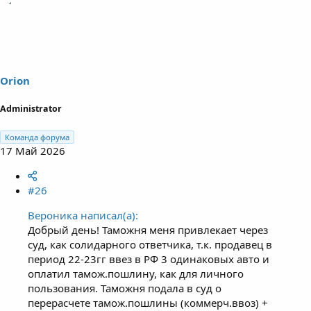
а
к
ц
и
и
:
Orion
Administrator
Команда форума
17 Май 2026
#26
Вероника написал(а):
Добрый день! Таможня меня привлекает через
суд, как солидарного ответчика, т.к. продавец в
период 22-23гг ввез в РФ 3 одинаковых авто и
оплатил тамож.пошлину, как для личного
пользования. Таможня подала в суд о
перерасчете тамож.пошлины (коммерч.ввоз) +