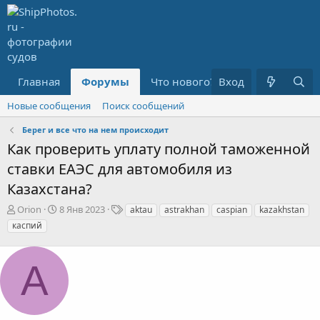
Главная
Форумы
Что нового?
Вход
Медиа
R
Новые сообщения
Поиск сообщений
Берег и все что на нем происходит
Как проверить уплату полной таможенной
ставки ЕАЭС для автомобиля из
Казахстана?
А
Д
Т
Orion
8 Янв 2023
aktau
astrakhan
caspian
kazakhstan
в
а
е
каспий
т
т
г
о
а
и
р
н
А
т
а
е
ч
м
а
ы
л