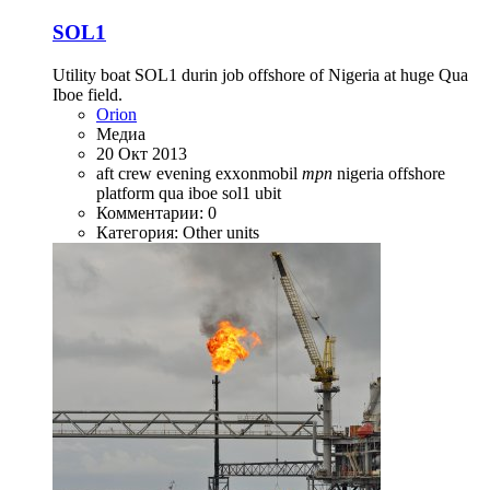
SOL1
Utility boat SOL1 durin job offshore of Nigeria at huge Qua
Iboe field.
Orion
Медиа
20 Окт 2013
aft
crew
evening
exxonmobil
mpn
nigeria
offshore
platform
qua iboe
sol1
ubit
Комментарии: 0
Категория: Other units