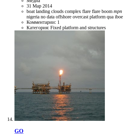
Медиа
31 Мар 2014
boat landing
clouds
complex
flare
flare boom
mpn
nigeria
no data
offshore
overcast
platform
qua iboe
Комментарии: 1
Категория: Fixed platform and structures
GO