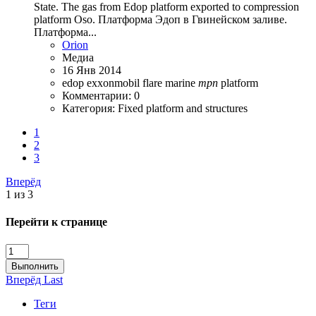
State. The gas from Edop platform exported to compression
platform Oso. Платформа Эдоп в Гвинейском заливе.
Платформа...
Orion
Медиа
16 Янв 2014
edop
exxonmobil
flare
marine
mpn
platform
Комментарии: 0
Категория: Fixed platform and structures
1
2
3
Вперёд
1 из 3
Перейти к странице
Выполнить
Вперёд
Last
Теги