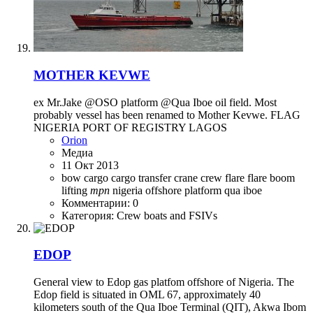
MOTHER KEVWE
ex Mr.Jake @OSO platform @Qua Iboe oil field. Most
probably vessel has been renamed to Mother Kevwe. FLAG
NIGERIA PORT OF REGISTRY LAGOS
Orion
Медиа
11 Окт 2013
bow
cargo
cargo transfer
crane
crew
flare
flare boom
lifting
mpn
nigeria
offshore
platform
qua iboe
Комментарии: 0
Категория: Crew boats and FSIVs
EDOP
General view to Edop gas platfom offshore of Nigeria. The
Edop field is situated in OML 67, approximately 40
kilometers south of the Qua Iboe Terminal (QIT), Akwa Ibom