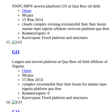
NNPC/MPN newest platrform GO at Qua Iboe oil field.
Orion
Медиа
15 Янв 2014
clouds
complex
evening
exxonmobil
flare
flare boom
marine
mpn
nigeria
offshore
overcast
platform
qua iboe
Комментарии: 0
Категория: Fixed platform and structures
GO
Largest and newest platform at Qua Iboe oil field offshore of
Nigeria.
Orion
Медиа
15 Янв 2014
complex
exxonmobil
flare
flare boom
for
marine
mpn
nigeria
platform
qua iboe
Комментарии: 0
Категория: Fixed platform and structures
GO