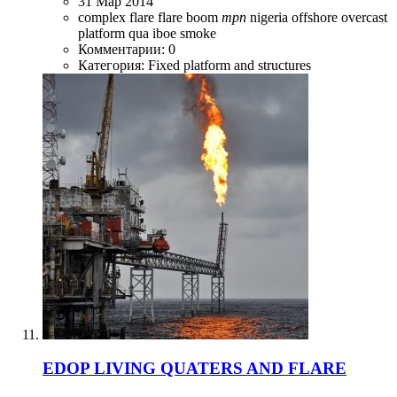
31 Мар 2014
complex
flare
flare boom
mpn
nigeria
offshore
overcast
platform
qua iboe
smoke
Комментарии: 0
Категория: Fixed platform and structures
EDOP LIVING QUATERS AND FLARE