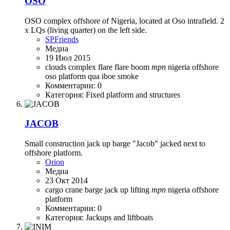
OSO
OSO complex offshore of Nigeria, located at Oso intrafield. 2
x LQs (living quarter) on the left side.
SPFriends
Медиа
19 Июл 2015
clouds
complex
flare
flare boom
mpn
nigeria
offshore
oso
platform
qua iboe
smoke
Комментарии: 0
Категория: Fixed platform and structures
JACOB
Small construction jack up barge "Jacob" jacked next to
offshore platform.
Orion
Медиа
23 Окт 2014
cargo
crane barge
jack up
lifting
mpn
nigeria
offshore
platform
Комментарии: 0
Категория: Jackups and liftboats