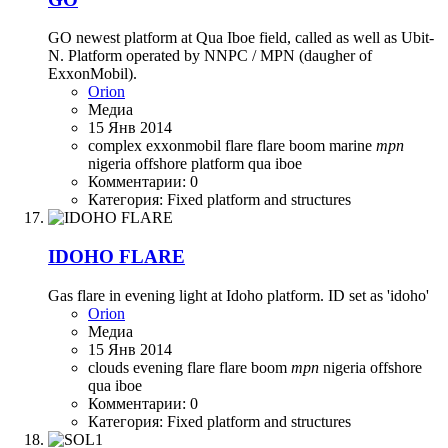
GO newest platform at Qua Iboe field, called as well as Ubit-
N. Platform operated by NNPC / MPN (daugher of
ExxonMobil).
Orion
Медиа
15 Янв 2014
complex
exxonmobil
flare
flare boom
marine
mpn
nigeria
offshore
platform
qua iboe
Комментарии: 0
Категория: Fixed platform and structures
IDOHO FLARE
Gas flare in evening light at Idoho platform. ID set as 'idoho'
Orion
Медиа
15 Янв 2014
clouds
evening
flare
flare boom
mpn
nigeria
offshore
qua iboe
Комментарии: 0
Категория: Fixed platform and structures