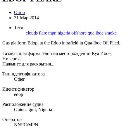
Orion
31 Мар 2014
Теги
clouds
flare
mpn
nigeria
offshore
qua iboe
smoke
Gas platform Edop, at the Edop intrafield in Qua Iboe Oil Filed.
Газовая платформа Эдоп на месторождении Куа Ибое,
Нигерия.
Нажмите для раскрытия...
Тип идентификатора
Other
Идентификатор
edop
Расположение судна
Guinea gulf, Nigeria
Оператор
NNPC/MPN