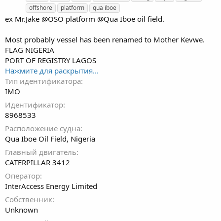
г
offshore
platform
qua iboe
и
ex Mr.Jake @OSO platform @Qua Iboe oil field.
Most probably vessel has been renamed to Mother Kevwe.
FLAG NIGERIA
PORT OF REGISTRY LAGOS
Нажмите для раскрытия...
Тип идентификатора
IMO
Идентификатор
8968533
Расположение судна
Qua Iboe Oil Field, Nigeria
Главный двигатель
CATERPILLAR 3412
Оператор
InterAccess Energy Limited
Собственник
Unknown