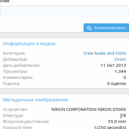
Имя
Комментировать
Информация о медиа
Категория
Crew boats and FSIVs
Добавил(а)
Orion
Дата добавления
11 Окт 2013
Просмотры
1,344
Комментарии
0
0
Оценка
0 оценок
.
0
Метаданные изображения
0
з
Устройство
NIKON CORPORATION NIKON D5000
в
Апертура
ƒ/8
ё
Фокусное расстояние
55.0 mm
з
Exposure time
1/250 second(s)