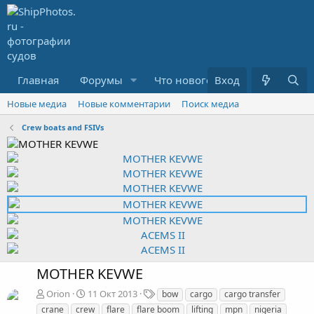
Главная
Форумы
Что нового?
Вход
Медиа
R
Новые медиа
Новые комментарии
Поиск медиа
Crew boats and FSIVs
MOTHER KEVWE
Т
Orion
11 Окт 2013
bow
cargo
cargo transfer
е
crane
crew
flare
flare boom
lifting
mpn
nigeria