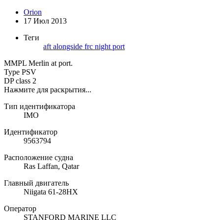
Orion
17 Июл 2013
Теги
aft
alongside
frc
night
port
MMPL Merlin at port.
Type PSV
DP class 2
Нажмите для раскрытия...
Тип идентификатора
IMO
Идентификатор
9563794
Расположение судна
Ras Laffan, Qatar
Главный двигатель
Niigata 61-28HX
Оператор
STANFORD MARINE LLC