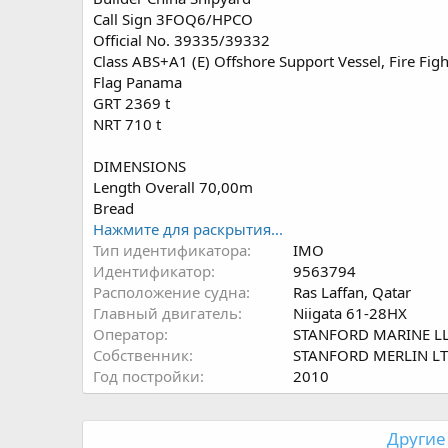
Call Sign 3FOQ6/HPCO
Official No. 39335/39332
Class ABS+A1 (E) Offshore Support Vessel, Fire Fig
Flag Panama
GRT 2369 t
NRT 710 t
DIMENSIONS
Length Overall 70,00m
Bread
Нажмите для раскрытия...
Тип идентификатора
IMO
Идентификатор
9563794
Расположение судна
Ras Laffan, Qatar
Главный двигатель
Niigata 61-28HX
Оператор
STANFORD MARINE L
Собственник
STANFORD MERLIN L
Год постройки
2010
Другие