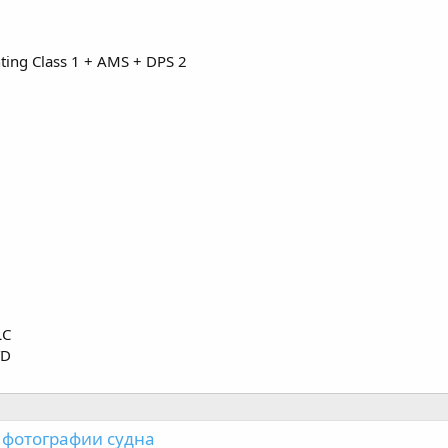
hting Class 1 + AMS + DPS 2
LC
TD
 фотографии судна