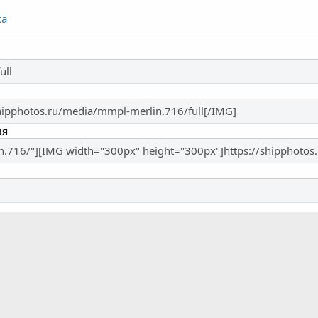
ка
ия