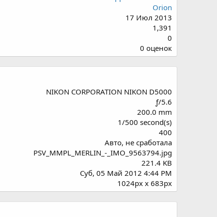
Orion
17 Июл 2013
1,391
0
0
0 оценок
.
0
0
з
NIKON CORPORATION NIKON D5000
в
ƒ/5.6
ё
200.0 mm
з
1/500 second(s)
д
400
Авто, не сработала
PSV_MMPL_MERLIN_-_IMO_9563794.jpg
221.4 KB
Суб, 05 Май 2012 4:44 PM
1024px x 683px