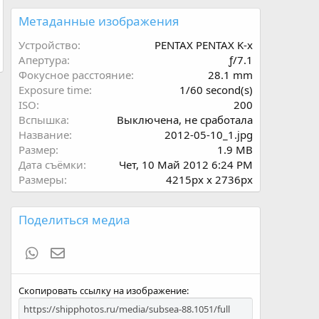
0
з
Метаданные изображения
в
ё
Устройство
PENTAX PENTAX K-x
з
Апертура
ƒ/7.1
д
Фокусное расстояние
28.1 mm
Exposure time
1/60 second(s)
ISO
200
Вспышка
Выключена, не сработала
Название
2012-05-10_1.jpg
Размер
1.9 MB
Дата съёмки
Чет, 10 Май 2012 6:24 PM
Размеры
4215px x 2736px
Поделиться медиа
WhatsApp
Электронная почта
Скопировать ссылку на изображение