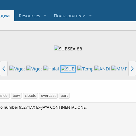
диа
Resources
Пользователи
gside
bow
clouds
overcast
port
mo number 9527477) Ex-JAYA CONTINENTAL ONE.