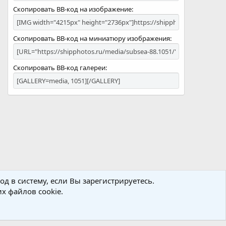
Скопировать BB-код на изображение
Скопировать BB-код на миниатюру изображения
Скопировать BB-код галереи
д в систему, если Вы зарегистрируетесь.
х файлов cookie.
Политика конфиденциальности
Помощь
Главная
R
S
S