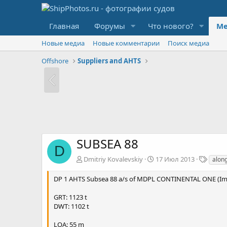
Главная
Форумы
Что нового?
Ме
Новые медиа
Новые комментарии
Поиск медиа
Offshore
Suppliers and AHTS
SUBSEA 88
D
Т
Dmitriy Kovalevskiy
17 Июл 2013
alon
е
г
DP 1 AHTS Subsea 88 a/s of MDPL CONTINENTAL ONE (I
и
GRT: 1123 t
DWT: 1102 t
LOA: 55 m