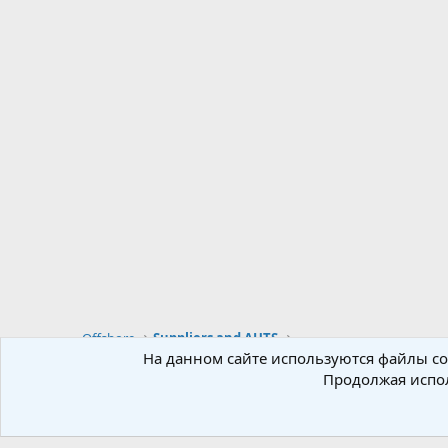
Offshore
Suppliers and AHTS
На данном сайте используются файлы coo
Продолжая испол
Russian (RU)
Локализация от
XenForo.Info