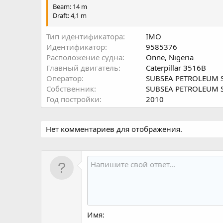
Beam: 14 m
Draft: 4,1 m
Flag: Vanuatu
Тип идентификатора
IMO
Call Sign: YJQH3
Идентификатор
9585376
MMSI: 576001000
Расположение судна
Onne, Nigeria
Главный двигатель
Caterpillar 3516B
Class: ABS
Оператор
SUBSEA PETROLEUM S
Builder Evergrow Shipbuilding LTD, China
Собственник
SUBSEA PETROLEUM S
Год постройки
2010
DP system:
DP desk: BridgeMate MT
Нет комментариев для отображения.
Имя