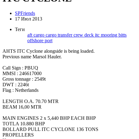
SPFriends
17 Июл 2013
Теги
aft
cargo
cargo transfer
crew
deck
itc
mooring bitts
offshore
port
AHTS ITC Cyclone alongside is being loaded.
Previous name Marsol Hauler.
Call Sign : PBUQ
MMSI : 246617000
Gross tonnage : 2549t
DWT : 2246t
Flag : Netherlands
LENGTH O.A. 70.70 MTR
BEAM 16,00 MTR
MAIN ENGINES 2 x 5,440 BHP EACH BHP
TOTLA 10.880 BHP
BOLLARD PULL ITC CYCLONE 136 TONS
PROPELLERS