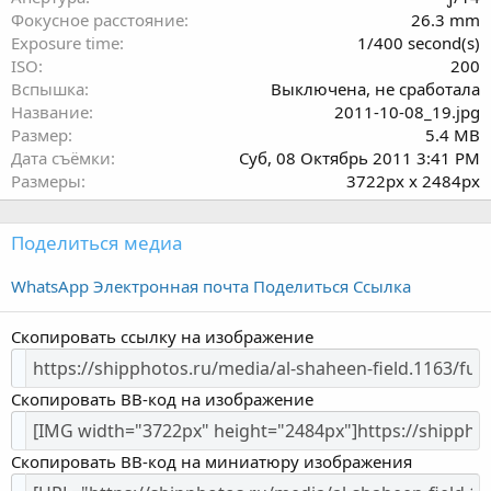
ё
Фокусное расстояние
26.3 mm
з
Exposure time
1/400 second(s)
д
ISO
200
Вспышка
Выключена, не сработала
Название
2011-10-08_19.jpg
Размер
5.4 MB
Дата съёмки
Суб, 08 Октябрь 2011 3:41 PM
Размеры
3722px x 2484px
Поделиться медиа
WhatsApp
Электронная почта
Поделиться
Ссылка
Скопировать ссылку на изображение
Скопировать BB-код на изображение
Скопировать BB-код на миниатюру изображения