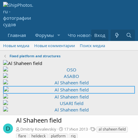
Главная
Форумы
Что нового?
Вход
Медиа
R
Новые медиа
Новые комментарии
Поиск медиа
Fixed platform and structures
Al Shaheen field
D
Т
Dmitriy Kovalevskiy
17 Июл 2013
al shaheen field
е
flare
helideck
platform
rig