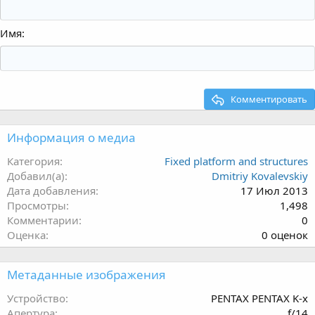
Имя
Комментировать
Информация о медиа
Категория
Fixed platform and structures
Добавил(а)
Dmitriy Kovalevskiy
Дата добавления
17 Июл 2013
Просмотры
1,498
Комментарии
0
0
Оценка
0 оценок
.
0
Метаданные изображения
0
з
Устройство
PENTAX PENTAX K-x
в
Апертура
ƒ/14