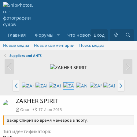
Главная
Форумы
Что нового?
Вход
Медиа
R
Новые медиа
Новые комментарии
Поиск медиа
Suppliers and AHTS
ZAKHER SPIRIT
Orion
17 Июл 2013
Захер Спирит во время маневров в порту.
Тип идентификатора