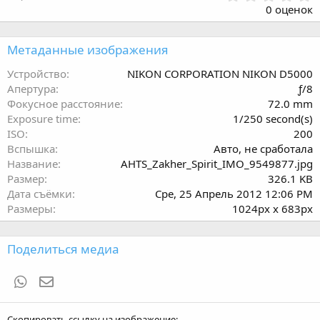
.
0 оценок
0
0
з
Метаданные изображения
в
ё
Устройство
NIKON CORPORATION NIKON D5000
з
Апертура
ƒ/8
д
Фокусное расстояние
72.0 mm
Exposure time
1/250 second(s)
ISO
200
Вспышка
Авто, не сработала
Название
AHTS_Zakher_Spirit_IMO_9549877.jpg
Размер
326.1 KB
Дата съёмки
Сре, 25 Апрель 2012 12:06 PM
Размеры
1024px x 683px
Поделиться медиа
WhatsApp
Электронная почта
Скопировать ссылку на изображение