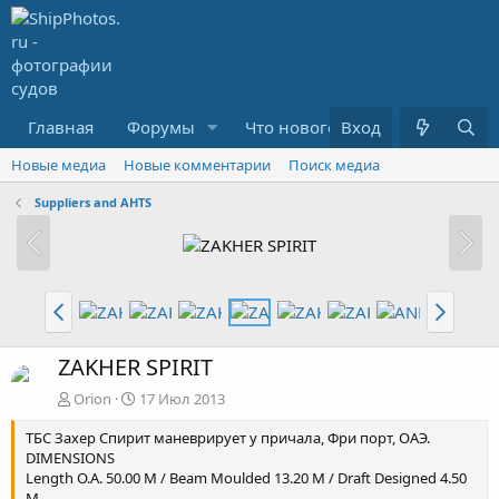
Главная
Форумы
Что нового?
Вход
Медиа
R
Новые медиа
Новые комментарии
Поиск медиа
Suppliers and AHTS
ZAKHER SPIRIT
Orion
17 Июл 2013
ТБС Захер Спирит маневрирует у причала, Фри порт, ОАЭ.
DIMENSIONS
Length O.A. 50.00 M / Beam Moulded 13.20 M / Draft Designed 4.50
M