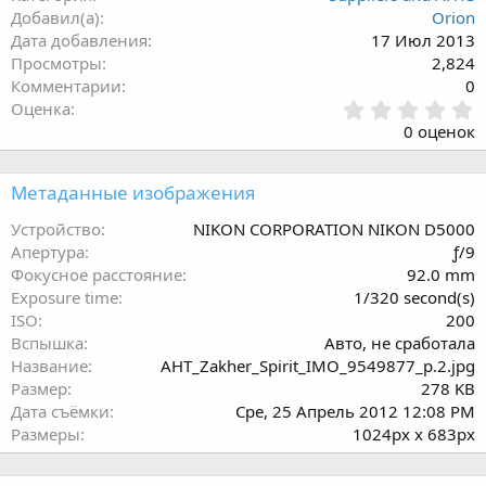
Добавил(а)
Orion
Дата добавления
17 Июл 2013
Просмотры
2,824
Комментарии
0
0
Оценка
.
0 оценок
0
0
з
Метаданные изображения
в
ё
Устройство
NIKON CORPORATION NIKON D5000
з
Апертура
ƒ/9
д
Фокусное расстояние
92.0 mm
Exposure time
1/320 second(s)
ISO
200
Вспышка
Авто, не сработала
Название
AHT_Zakher_Spirit_IMO_9549877_p.2.jpg
Размер
278 KB
Дата съёмки
Сре, 25 Апрель 2012 12:08 PM
Размеры
1024px x 683px