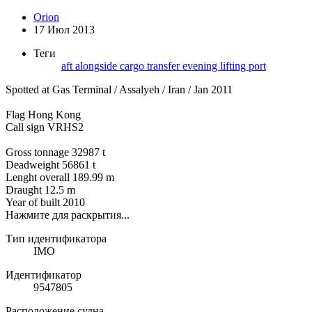
Orion
17 Июл 2013
Теги
aft
alongside
cargo transfer
evening
lifting
port
Spotted at Gas Terminal / Assalyeh / Iran / Jan 2011
Flag Hong Kong
Call sign VRHS2
Gross tonnage 32987 t
Deadweight 56861 t
Lenght overall 189.99 m
Draught 12.5 m
Year of built 2010
Нажмите для раскрытия...
Тип идентификатора
IMO
Идентификатор
9547805
Расположение судна