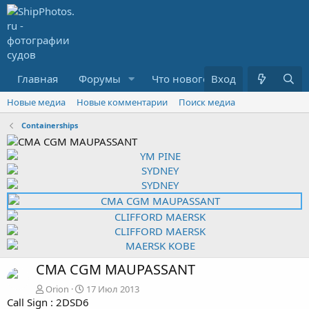
Главная
Форумы
Что нового?
Вход
Медиа
R
Новые медиа
Новые комментарии
Поиск медиа
Containerships
CMA CGM MAUPASSANT
Orion
17 Июл 2013
Call Sign : 2DSD6