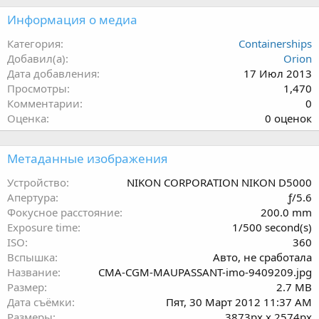
Информация о медиа
Категория
Containerships
Добавил(а)
Orion
Дата добавления
17 Июл 2013
Просмотры
1,470
Комментарии
0
0
Оценка
0 оценок
.
0
Метаданные изображения
0
з
Устройство
NIKON CORPORATION NIKON D5000
в
Апертура
ƒ/5.6
ё
Фокусное расстояние
200.0 mm
з
Exposure time
1/500 second(s)
д
ISO
360
Вспышка
Авто, не сработала
Название
CMA-CGM-MAUPASSANT-imo-9409209.jpg
Размер
2.7 MB
Дата съёмки
Пят, 30 Март 2012 11:37 AM
Размеры
3873px x 2574px