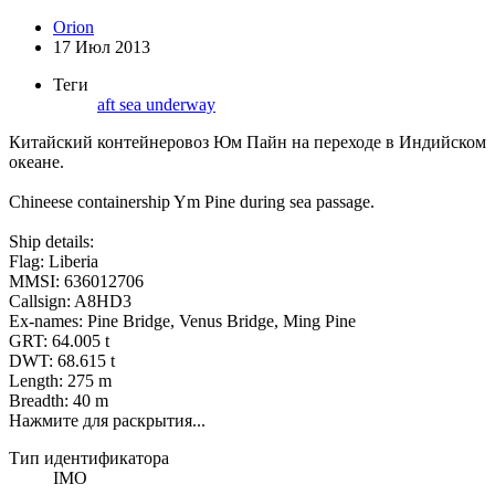
Orion
17 Июл 2013
Теги
aft
sea
underway
Китайский контейнеровоз Юм Пайн на переходе в Индийском
океане.
Chineese containership Ym Pine during sea passage.
Ship details:
Flag: Liberia
MMSI: 636012706
Callsign: A8HD3
Ex-names: Pine Bridge, Venus Bridge, Ming Pine
GRT: 64.005 t
DWT: 68.615 t
Length: 275 m
Breadth: 40 m
Нажмите для раскрытия...
Тип идентификатора
IMO