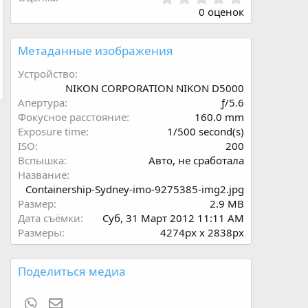
.
0 оценок
0
0
з
Метаданные изображения
в
ё
Устройство
з
NIKON CORPORATION NIKON D5000
д
Апертура
ƒ/5.6
Фокусное расстояние
160.0 mm
Exposure time
1/500 second(s)
ISO
200
Вспышка
Авто, не сработала
Название
Containership-Sydney-imo-9275385-img2.jpg
Размер
2.9 MB
Дата съёмки
Суб, 31 Март 2012 11:11 AM
Размеры
4274px x 2838px
Поделиться медиа
WhatsApp
Электронная почта