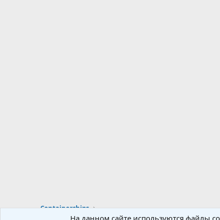
Containerships
На данном сайте используются файлы coo