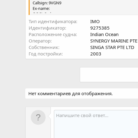
Callsign: 9VGN9
Ex-name:
OOCL Sydney
GRT: 34,610 tons
Тип идентификатора
IMO
DWT: 43,093 tons
Идентификатор
9275385
LOA: 235 m
Расположение судна
Indian Ocean
B: 32 m
Оператор
SYNERGY MARINE PTE
Собственник
SINGA STAR PTE LTD
Год постройки
2003
Нет комментариев для отображения.