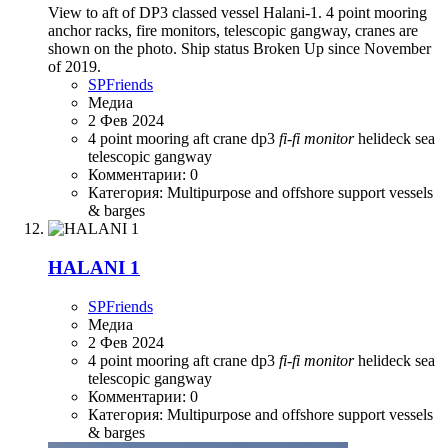
View to aft of DP3 classed vessel Halani-1. 4 point mooring
anchor racks, fire monitors, telescopic gangway, cranes are
shown on the photo. Ship status Broken Up since November
of 2019.
SPFriends
Медиа
2 Фев 2024
4 point mooring
aft
crane
dp3
fi-fi
monitor
helideck
sea
telescopic gangway
Комментарии: 0
Категория: Multipurpose and offshore support vessels
& barges
HALANI 1
SPFriends
Медиа
2 Фев 2024
4 point mooring
aft
crane
dp3
fi-fi
monitor
helideck
sea
telescopic gangway
Комментарии: 0
Категория: Multipurpose and offshore support vessels
& barges