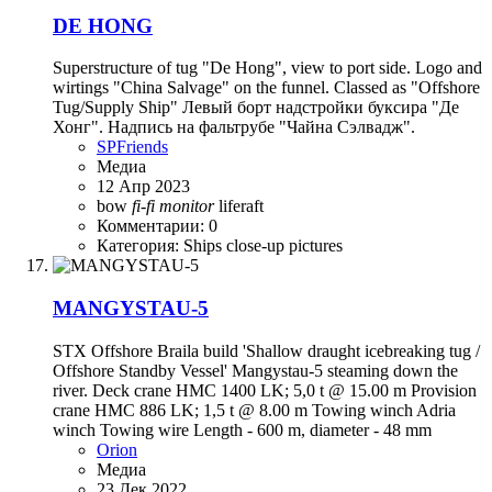
DE HONG
Superstructure of tug "De Hong", view to port side. Logo and
wirtings "China Salvage" on the funnel. Classed as "Offshore
Tug/Supply Ship" Левый борт надстройки буксира "Де
Хонг". Надпись на фальтрубе "Чайна Сэлвадж".
SPFriends
Медиа
12 Апр 2023
bow
fi-fi
monitor
liferaft
Комментарии: 0
Категория: Ships close-up pictures
MANGYSTAU-5
STX Offshore Braila build 'Shallow draught icebreaking tug /
Offshore Standby Vessel' Mangystau-5 steaming down the
river. Deck crane HMC 1400 LK; 5,0 t @ 15.00 m Provision
crane HMC 886 LK; 1,5 t @ 8.00 m Towing winch Adria
winch Towing wire Length - 600 m, diameter - 48 mm
Orion
Медиа
23 Дек 2022