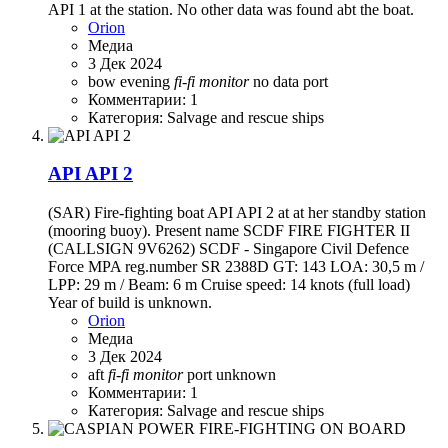
API 1 at the station. No other data was found abt the boat.
Orion
Медиа
3 Дек 2024
bow
evening
fi-fi
monitor
no data
port
Комментарии: 1
Категория: Salvage and rescue ships
API API 2
(SAR) Fire-fighting boat API API 2 at at her standby station
(mooring buoy). Present name SCDF FIRE FIGHTER II
(CALLSIGN 9V6262) SCDF - Singapore Civil Defence
Force MPA reg.number SR 2388D GT: 143 LOA: 30,5 m /
LPP: 29 m / Beam: 6 m Cruise speed: 14 knots (full load)
Year of build is unknown.
Orion
Медиа
3 Дек 2024
aft
fi-fi
monitor
port
unknown
Комментарии: 1
Категория: Salvage and rescue ships