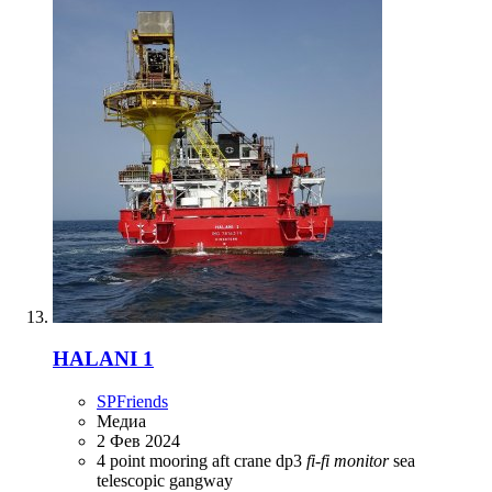
HALANI 1
SPFriends
Медиа
2 Фев 2024
4 point mooring
aft
crane
dp3
fi-fi
monitor
sea
telescopic gangway