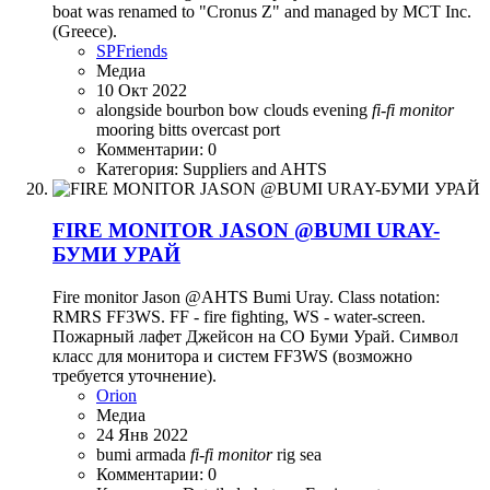
boat was renamed to "Cronus Z" and managed by MCT Inc.
(Greece).
SPFriends
Медиа
10 Окт 2022
alongside
bourbon
bow
clouds
evening
fi-fi
monitor
mooring bitts
overcast
port
Комментарии: 0
Категория: Suppliers and AHTS
FIRE MONITOR JASON @BUMI URAY-
БУМИ УРАЙ
Fire monitor Jason @AHTS Bumi Uray. Class notation:
RMRS FF3WS. FF - fire fighting, WS - water-screen.
Пожарный лафет Джейсон на СО Буми Урай. Символ
класс для монитора и систем FF3WS (возможно
требуется уточнение).
Orion
Медиа
24 Янв 2022
bumi armada
fi-fi
monitor
rig
sea
Комментарии: 0