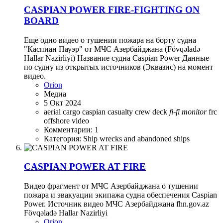
CASPIAN POWER FIRE-FIGHTING ON
BOARD
Еще одно видео о тушении пожара на борту судна
"Каспиан Пауэр" от МЧС Азербайджана (Fövqəladə
Hallar Nazirliyi) Название судна Caspian Power Данные
по судну из открытых источников (Эквазис) на момент
видео.
Orion
Медиа
5 Окт 2024
aerial
cargo
caspian
casualty
crew
deck
fi-fi
monitor
frc
offshore
video
Комментарии: 1
Категория: Ship wrecks and abandoned ships
CASPIAN POWER AT FIRE
Видео фрагмент от МЧС Азербайджана о тушении
пожара и эвакуации экипажа судна обеспечения Caspian
Power. Источник видео МЧС Азербайджана fhn.gov.az
Fövqəladə Hallar Nazirliyi
Orion