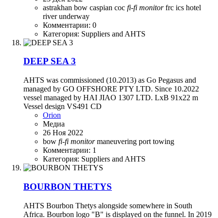
astrakhan
bow
caspian
coc
fi-fi
monitor
frc
ics hotel
river
underway
Комментарии: 0
Категория: Suppliers and AHTS
DEEP SEA 3
AHTS was commissioned (10.2013) as Go Pegasus and
managed by GO OFFSHORE PTY LTD. Since 10.2022
vessel managed by HAI JIAO 1307 LTD. LxB 91x22 m
Vessel design VS491 CD
Orion
Медиа
26 Ноя 2022
bow
fi-fi
monitor
maneuvering
port
towing
Комментарии: 1
Категория: Suppliers and AHTS
BOURBON THETYS
AHTS Bourbon Thetys alongside somewhere in South
Africa. Bourbon logo "B" is displayed on the funnel. In 2019