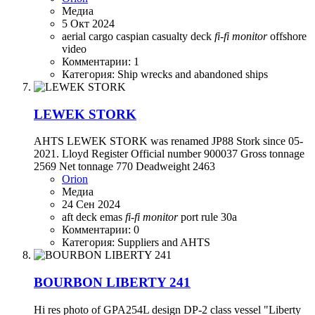
Медиа
5 Окт 2024
aerial
cargo
caspian
casualty
deck
fi-fi
monitor
offshore
video
Комментарии: 1
Категория: Ship wrecks and abandoned ships
LEWEK STORK
AHTS LEWEK STORK was renamed JP88 Stork since 05-
2021. Lloyd Register Official number 900037 Gross tonnage
2569 Net tonnage 770 Deadweight 2463
Orion
Медиа
24 Сен 2024
aft
deck
emas
fi-fi
monitor
port
rule 30a
Комментарии: 0
Категория: Suppliers and AHTS
BOURBON LIBERTY 241
Hi res photo of GPA254L design DP-2 class vessel "Liberty