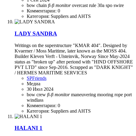
bow
chain
fi-fi
monitor
overcast
rule 30a
spo
swire
Комментарии: 0
Категория: Suppliers and AHTS
LADY SANDRA
Writings on the superstructure "KMAR 404". Designed by
Kvaerner / Moss Maritime, later known as the MOSS 404.
Builder Kleven Verft - Ulsteinvik, Norway Since May-2024
status as "broken up" after periond with "HIND OFFSHORE
PVT LTD" since Sep-2016. Scrapped as "DARK KNIGHT"
/ HERMES MARITIME SERVICES
SPFriends
Медиа
30 Июл 2024
bow
crew
fi-fi
monitor
maneuvering
mooring rope
port
windlass
Комментарии: 0
Категория: Suppliers and AHTS
HALANI 1