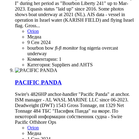
I" during her period as "Bourbon Liberty 241" up to Mar-
2023. Equasis status "laid up" since 2016. Some photos
shows boat underway at 2021 (NL). AIS data - vessel in
operation in Israel water (KARISH FIELD) and flying Israel
flag. Gross...
Orion
Медиа
9 Сен 2024
bourbon
bow
fi-fi
monitor
fog
nigeria
overcast
underway
Комментарии: 1
Категория: Suppliers and AHTS
PACIFIC PANDA
Swire's 4826HP anchor-handler "Pacific Panda" at anсhor.
ISM manager - AL WASL MARINE LLC since 06-2023.
Deadweight (DWT) 1543 Gross Tonnage, mt 1329 Net
Tonnage 484 ТБС "Пасифик Панда" на якоре. По
некоторой информации собственник судна - Swire
Pacific Offshore Ops
Orion
Медиа
1 Сен 2024