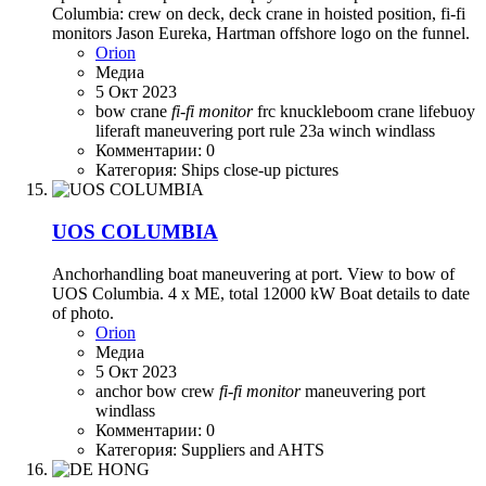
Columbia: crew on deck, deck crane in hoisted position, fi-fi
monitors Jason Eureka, Hartman offshore logo on the funnel.
Orion
Медиа
5 Окт 2023
bow
crane
fi-fi
monitor
frc
knuckleboom crane
lifebuoy
liferaft
maneuvering
port
rule 23a
winch
windlass
Комментарии: 0
Категория: Ships close-up pictures
UOS COLUMBIA
Anchorhandling boat maneuvering at port. View to bow of
UOS Columbia. 4 x ME, total 12000 kW Boat details to date
of photo.
Orion
Медиа
5 Окт 2023
anchor
bow
crew
fi-fi
monitor
maneuvering
port
windlass
Комментарии: 0
Категория: Suppliers and AHTS