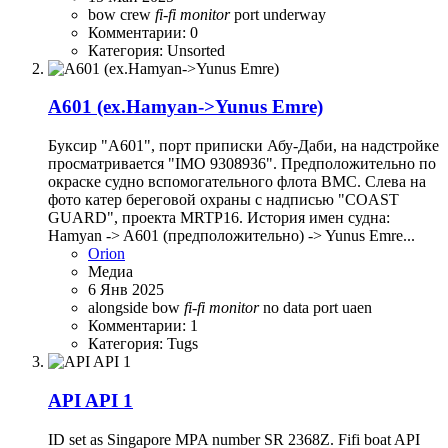
bow
crew
fi-fi
monitor
port
underway
Комментарии: 0
Категория: Unsorted
A601 (ex.Hamyan->Yunus Emre)
Буксир "А601", порт приписки Абу-Даби, на надстройке
просматривается "IMO 9308936". Предположительно по
окраске судно вспомогательного флота ВМС. Слева на
фото катер береговой охраны с надписью "COAST
GUARD", проекта MRTP16. История имен судна:
Hamyan -> A601 (предположительно) -> Yunus Emre...
Orion
Медиа
6 Янв 2025
alongside
bow
fi-fi
monitor
no data
port
uaen
Комментарии: 1
Категория: Tugs
API API 1
ID set as Singapore MPA number SR 2368Z. Fifi boat API