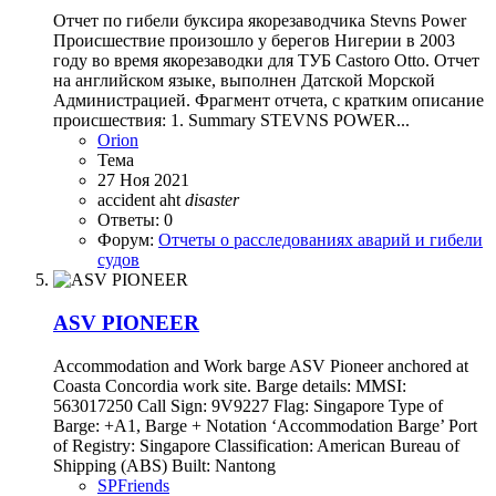
Отчет по гибели буксира якорезаводчика Stevns Power
Происшествие произошло у берегов Нигерии в 2003
году во время якорезаводки для ТУБ Castoro Otto. Отчет
на английском языке, выполнен Датской Морской
Администрацией. Фрагмент отчета, с кратким описание
происшествия: 1. Summary STEVNS POWER...
Orion
Тема
27 Ноя 2021
accident
aht
disaster
Ответы: 0
Форум:
Отчеты о расследованиях аварий и гибели
судов
ASV PIONEER
Accommodation and Work barge ASV Pioneer anchored at
Coasta Concordia work site. Barge details: MMSI:
563017250 Call Sign: 9V9227 Flag: Singapore Type of
Barge: +A1, Barge + Notation ‘Accommodation Barge’ Port
of Registry: Singapore Classification: American Bureau of
Shipping (ABS) Built: Nantong
SPFriends