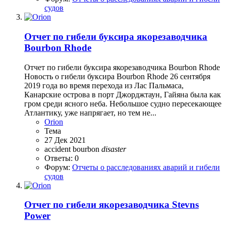
судов
Отчет по гибели буксира якорезаводчика
Bourbon Rhode
Отчет по гибели буксира якорезаводчика Bourbon Rhode
Новость о гибели буксира Bourbon Rhode 26 сентября
2019 года во время перехода из Лас Пальмаса,
Канарские острова в порт Джорджтаун, Гайяна была как
гром среди ясного неба. Небольшое судно пересекающее
Атлантику, уже напрягает, но тем не...
Orion
Тема
27 Дек 2021
accident
bourbon
disaster
Ответы: 0
Форум:
Отчеты о расследованиях аварий и гибели
судов
Отчет по гибели якорезаводчика Stevns
Power