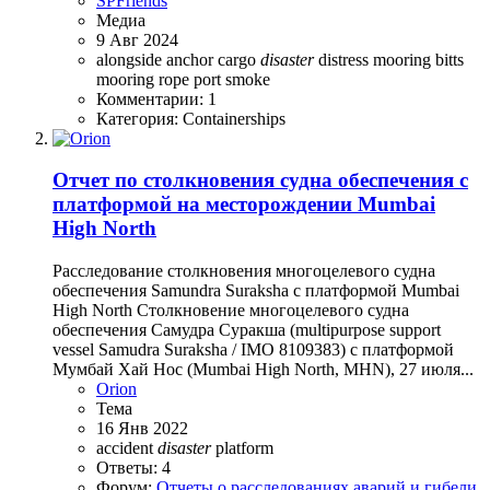
SPFriends
Медиа
9 Авг 2024
alongside
anchor
cargo
disaster
distress
mooring bitts
mooring rope
port
smoke
Комментарии: 1
Категория: Containerships
Отчет по столкновения судна обеспечения с
платформой на месторождении Mumbai
High North
Расследование столкновения многоцелевого судна
обеспечения Samundra Suraksha с платформой Mumbai
High North Столкновение многоцелевого судна
обеспечения Самудра Суракша (multipurpose support
vessel Samudra Suraksha / IMO 8109383) с платформой
Мумбай Хай Нос (Mumbai High North, MHN), 27 июля...
Orion
Тема
16 Янв 2022
accident
disaster
platform
Ответы: 4
Форум:
Отчеты о расследованиях аварий и гибели